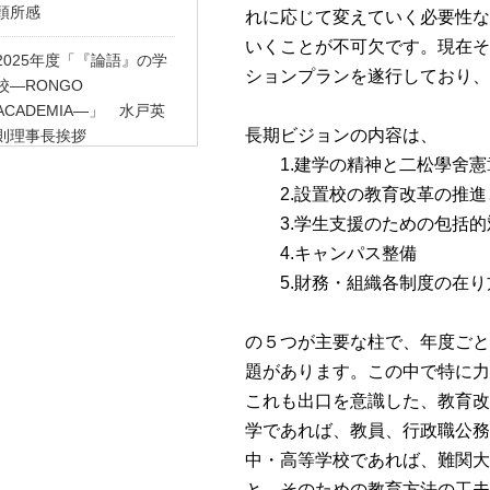
頭所感
れに応じて変えていく必要性な
いくことが不可欠です。現在そ
2025年度「『論語』の学
ションプランを遂行しており、
校―RONGO
ACADEMIA―」 水戸英
長期ビジョンの内容は、
則理事長挨拶
1.建学の精神と二松學舍憲
水戸英則理事長 2025年度
2.設置校の教育改革の推進
高額寄付者称号授与式挨
3.学生支援のための包括的
拶
4.キャンパス整備
水戸英則理事長 2025年度
5.財務・組織各制度の在り
入学式祝辞
の５つが主要な柱で、年度ごと
水戸英則理事長 2025年度
題があります。この中で特に力
辞令交付式挨拶
これも出口を意識した、教育改
水戸英則理事長 2025年度
学であれば、教員、行政職公務
附属高等学校・附属柏
中・高等学校であれば、難関大
中・高等学校初任者研修
と、そのための教育方法の工夫