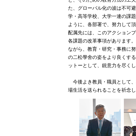
会 開講式 理事長挨拶
た、グローバル化の波は不可避
学・高等学校、大学一連の課題
水戸英則理事長 2024年度
卒業生への祝辞
ように、各部署で、努力して頂
配属先には、このアクションプ
第97回選抜高等学校野球
各課題の改革事項があります。
大会 壮行会 水戸英則
ながら、教育・研究・事務に努
理事長挨拶
の二松學舍の姿をより良くする
水戸英則理事長が日本私
ットーとして、鋭意力を尽くし
立大学協会主催の私立大
学経営問題協議会におい
今後よき教員・職員として、
て、ガバナンス・コード
場生活を送られることを祈念し
2.0版について講演しまし
た。
第97回選抜高等学校野球
大会へのご出場祝辞
水戸英則理事長 2025年