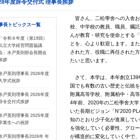
28年度辞令交付式 理事長挨拶
皆さん、二松學舍への入舎お
事長トピックス一覧
校、中学校の教員、職員、嘱託
んが教育・研究を使命とする「
「令和８年度（第19回）
とを、心より歓迎します。また
私立大学経営問題協議
された方、役職に再任された方
会」水戸英則部会長開会
挨拶
たいと思います。
水戸英則理事長 2026年度
さて、本学は、本年創立139
入学式祝辞
国でも有数の古い歴史と伝統を
附属高等学校、附属柏中・高等
水戸英則理事長 2026年度
辞令交付式挨拶
4年前、2020年の二松學舍大
いた長期ビジョン「N’2020 
水戸英則理事長 2025年度
知のとおり少子化が進展してい
卒業生への祝辞
を強化していく必要性、グロー
水戸英則理事長2026年 年
が構造的に変化していく中で、