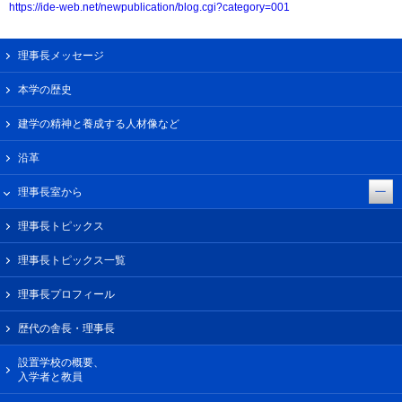
https://ide-web.net/newpublication/blog.cgi?category=001
理事長メッセージ
本学の歴史
建学の精神と養成する人材像など
沿革
理事長室から
理事長トピックス
理事長トピックス一覧
理事長プロフィール
歴代の舎長・理事長
設置学校の概要、
入学者と教員