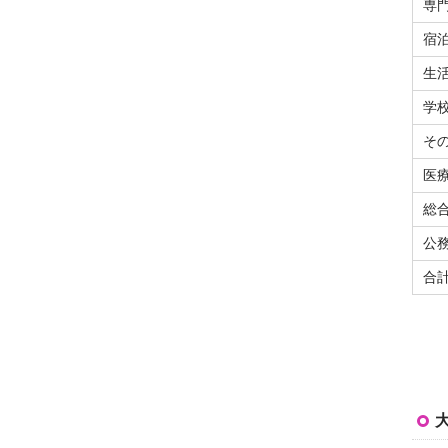
専
宿
生
学
そ
医
総
公
合