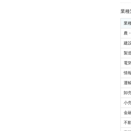
業種
業
農
建
製
電
情
運
卸
小
金
不