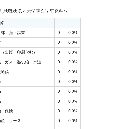
別就職状況＜大学院文学研究科＞
種名
・林・漁・鉱業
0
0.0%
設
0
0.0%
造（出版・印刷含む）
0
0.0%
気・ガス・熱供給・水道
0
0.0%
報通信
0
0.0%
輸
0
0.0%
売
0
0.0%
売
0
0.0%
融・保険
0
0.0%
動産・リース
0
0.0%