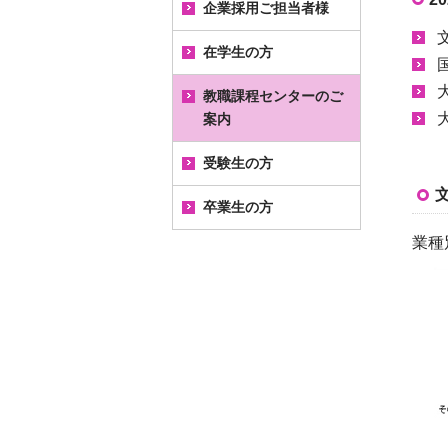
企業採用ご担当者様
キャリアセンターの役
割
在学生の方
企業採用ご担当者様へ
キャリアサポートの流
教職課程センターのご
「キャリタスUC（二松
れ
求人のお願い
案内
ナビ）」求人票検索サ
イト
利用時間・アクセス
インターンシップ・就
受験生の方
教職課程センターから
業体験受け入れのお願
のお知らせ
公務員志望者へ
い
就職実績
卒業生の方
教職課程センターとは
教員志望者へ
業種
卒業生名簿について
Jobway（中小企業家同
友会サイト）
教育研究大会
インターンシップ・就
業体験
厚生労働省「新卒応援
発行物
ハローワーク」
履歴書について
教育実践資料提供のお
東京新卒応援ハローワ
願い
内定または進路の報告
ーク
について