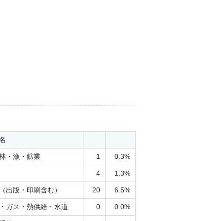
名
林・漁・鉱業
1
0.3%
4
1.3%
（出版・印刷含む）
20
6.5%
・ガス・熱供給・水道
0
0.0%