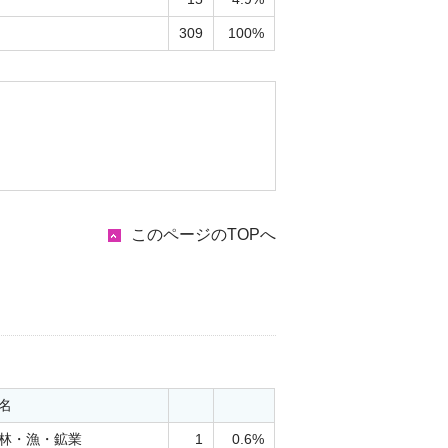
309
100%
このページのTOPへ
名
林・漁・鉱業
1
0.6%