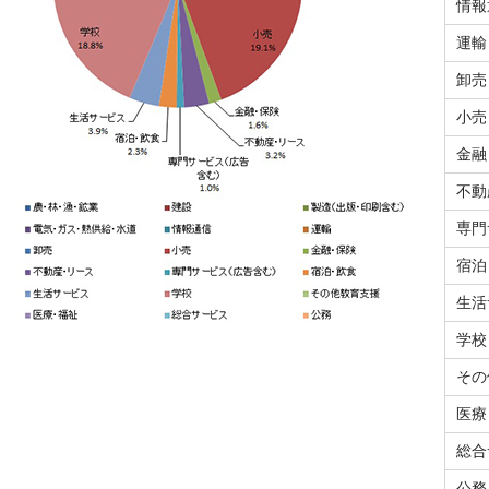
情報
運輸
卸売
小売
金融
不動
専門
宿泊
生活
学校
その
医療
総合
公務