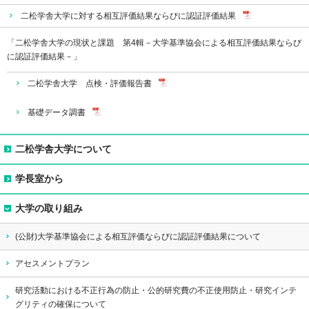
二松学舎大学に対する相互評価結果ならびに認証評価結果
「二松学舎大学の現状と課題 第4輯－大学基準協会による相互評価結果ならび
に認証評価結果－」
二松学舎大学 点検・評価報告書
基礎データ調書
二松学舎大学について
建学の精神
学長室から
大学の教育研究上の目的
学長メッセージ
大学の取り組み
沿革
学長プロフィール
(公財)大学基準協会による相互評価ならびに認証評価結果について
卒業生紹介
学長トピックス
アセスメントプラン
二松学舎列伝
歴代の学長
研究活動における不正行為の防止・公的研究費の不正使用防止・研究インテ
グリティの確保について