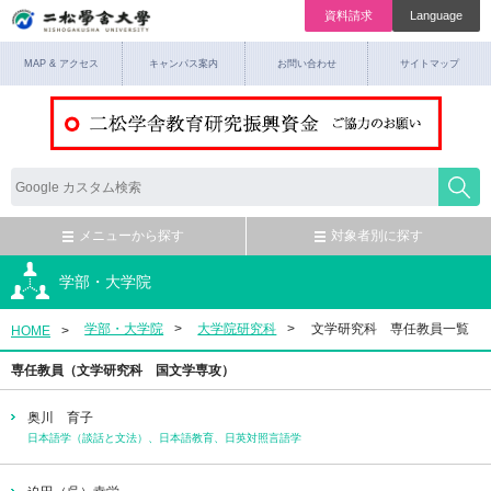
資料請求
Language
MAP & アクセス
キャンパス案内
お問い合わせ
サイトマップ
メニューから探す
対象者別に探す
学部・大学院
学部・大学院
大学院研究科
文学研究科 専任教員一覧
HOME
専任教員（文学研究科 国文学専攻）
奥川 育子
日本語学（談話と文法）、日本語教育、日英対照言語学