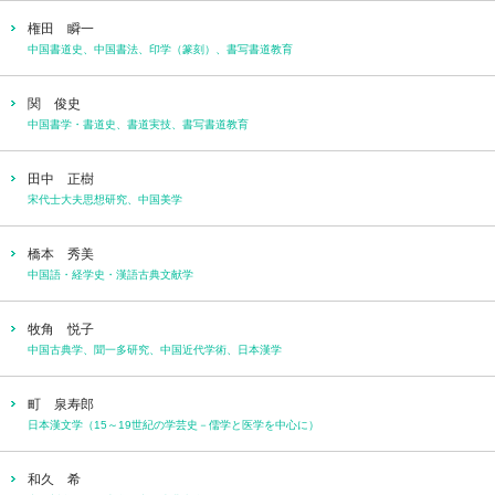
権田 瞬一
中国書道史、中国書法、印学（篆刻）、書写書道教育
関 俊史
中国書学・書道史、書道実技、書写書道教育
田中 正樹
宋代士大夫思想研究、中国美学
橋本 秀美
中国語・経学史・漢語古典文献学
牧角 悦子
中国古典学、聞一多研究、中国近代学術、日本漢学
町 泉寿郎
日本漢文学（15～19世紀の学芸史－儒学と医学を中心に）
和久 希