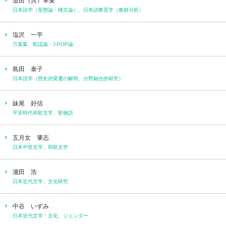
迫田（呉）幸栄
日本語学（形態論・構文論）、日本語教育学（教材分析）
塩沢 一平
万葉集、歌謡論・J-POP論
島田 泰子
日本語学（歴史的変遷の解明、分野融合的研究）
妹尾 好信
平安時代和歌文学、歌物語
五月女 肇志
日本中世文学、和歌文学
瀧田 浩
日本近代文学、文化研究
中谷 いずみ
日本近代文学・文化、ジェンダー