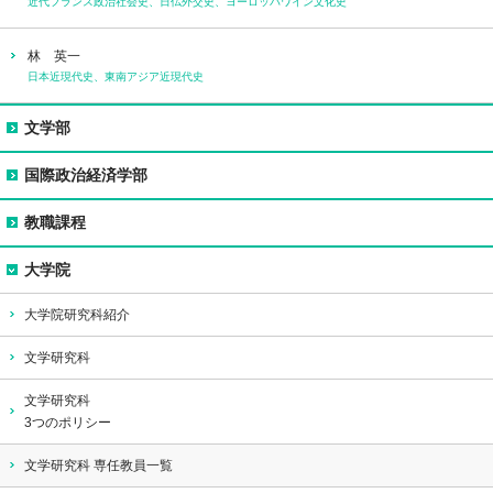
近代フランス政治社会史、日仏外交史、ヨーロッパワイン文化史
林 英一
日本近現代史、東南アジア近現代史
文学部
文学部紹介
国際政治経済学部
3つのポリシー
国際政治経済学部紹介
教職課程
専攻紹介
3つのポリシー
教職課程とは
大学院
ゼミナール紹介
専攻紹介
専任教員一覧
大学院研究科紹介
専任教員一覧
ゼミナール紹介
文学研究科
専任教員一覧
文学研究科
3つのポリシー
文学研究科 専任教員一覧