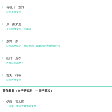
長谷川 豊輝
日本上代文学
原 由来恵
平安朝散文学、伝承論
森野 崇
日本語文法史（特に助詞・助動詞の通時的研究）
山口 直孝
近代日本語文芸
吉丸 雄哉
日本近世文学
専任教員（文学研究科 中国学専攻）
伊藤 晋太郎
三国志・中国古典通俗文学