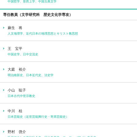
中国哲学、形而上学、中国古典文学
専任教員（文学研究科 歴史文化学専攻）
麻生 将
人文地理学、近代日本の地理思想とキリスト教思想
王 宝平
中国史学、日中交流史
大庭 裕介
明治維新史、日本近代史、法史学
小山 聡子
日本古代中世宗教史
中川 桂
日本芸能史（近世芸能興行史・寄席芸能史）
野村 啓介