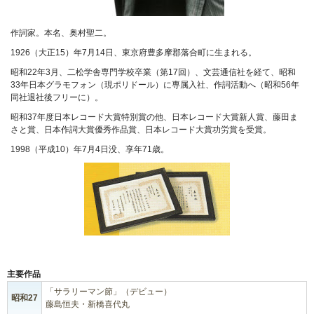
作詞家。本名、奥村聖二。
1926（大正15）年7月14日、東京府豊多摩郡落合町に生まれる。
昭和22年3月、二松学舎専門学校卒業（第17回）、文芸通信社を経て、昭和
33年日本グラモフォン（現ポリドール）に専属入社、作詞活動へ（昭和56年
同社退社後フリーに）。
昭和37年度日本レコード大賞特別賞の他、日本レコード大賞新人賞、藤田ま
さと賞、日本作詞大賞優秀作品賞、日本レコード大賞功労賞を受賞。
1998（平成10）年7月4日没、享年71歳。
主要作品
「サラリーマン節」（デビュー）
昭和27
藤島恒夫・新橋喜代丸