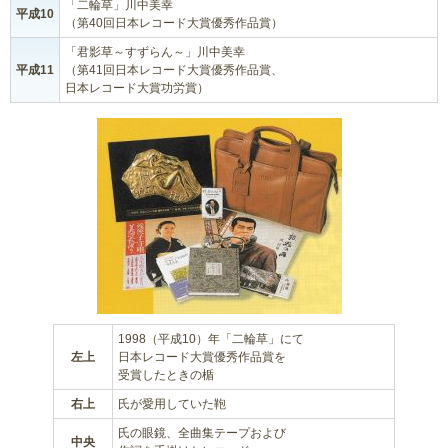
「二輪草」川中美幸
平成10
（第40回日本レコード大賞優秀作品賞）
「君影草～すずらん～」川中美幸
平成11
（第41回日本レコード大賞優秀作品賞、
日本レコード大賞功労賞）
1998（平成10）年「二輪草」にて
左上
日本レコード大賞優秀作品賞を
受賞したときの楯
右上
氏が愛用していた鞄
氏の眼鏡、全曲集テープおよび
中央