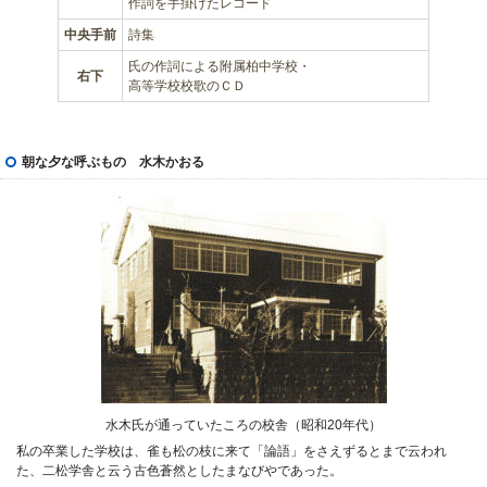
作詞を手掛けたレコード
中央手前
詩集
氏の作詞による附属柏中学校・
右下
高等学校校歌のＣＤ
朝な夕な呼ぶもの 水木かおる
水木氏が通っていたころの校舎（昭和20年代）
私の卒業した学校は、雀も松の枝に来て「論語」をさえずるとまで云われ
た、二松学舎と云う古色蒼然としたまなびやであった。