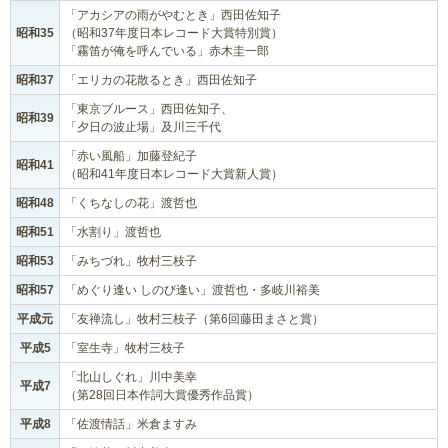
「アカシアの雨がやむとき」西田佐知子
昭和35
（昭和37年度日本レコード大賞特別賞）
「霧笛が俺を呼んでいる」赤木圭一郎
昭和37
「エリカの花散るとき」西田佐知子
「東京ブルース」西田佐知子、
昭和39
「夕日の波止場」及川三千代
「赤い風船」加藤登紀子
昭和41
（昭和41年度日本レコード大賞新人賞）
昭和48
「くちなしの花」渡哲也
昭和51
「水割り」渡哲也
昭和53
「みちづれ」牧村三枝子
昭和57
「めぐり逢い しのび逢い」渡哲也・多岐川裕美
平成元
「友禅流し」牧村三枝子（第6回藤田まさと賞）
平成5
「室生寺」牧村三枝子
「北山しぐれ」川中美幸
平成7
（第28回日本作詞大賞優秀作品賞）
平成8
「佐渡情話」米倉ますみ