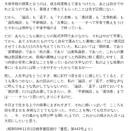
大体学校の授業と云うのは、或る程度教えて道をつけたら、あとは自分でや
れと云うのであろう。最後まで教えてもらったことは先ず記憶にない。
だから、「論語」も「孟子」も「十八史略」も「唐詩選」も「文章軌範」も
「源氏物語」も「平家物語」も「古事記」も･･････すべて学舎で教えをうけ
たそれらは例外なく中途半端のまゝで終っている。
だが、あちらこちら裾かじりの鼠式学問でありながら、それはやがて卒業し
てから、あて がわれたものでなく自分で選みだした書物に就いては一應完読
させてくれるだけの力を与えてくれていた。私においては「閑吟集」であり
「梁塵秘抄」であり「松の葉」であり「山家鳥蟲歌」であった。これらの書
物は歌謡集のため、前掲の書物よりはずっと内容的に軽く通読しやすく、且
つ内容が非常に身近なことを歌っているのが大半なので、私のような俗塵の
巷にいるものには取っつきやすかったからであるが――
然し、人生半ばをとうにすぎ、柩に釘打つ音を近くに感じだしてくると、ど
うも落ちつかない。あの読みのこした、私の「論語」が「孟子」が朝な夕な
に呼んでるような気がしてならないのだ。「論語」「孟子」は扨ておいても
「唐詩選」だけは読み通しておきたい。亦、「平家物語」も「灌頂巻」まで
は･･････そういう思いがしきりにするのだ。
今日まで生きる上での俗事にまぎれすぎて、それに精いっぱいで、こころを
頭を澄ませる 余裕などとてもなかった。そのことを悔いても仕方がない。
たゞ、今、その遙かなる呼び声 を聞いた上での、これからの残された日々は
大切にしたいと思う。
（昭和59年11月1日桃李書院発行『書窓』第443号より）