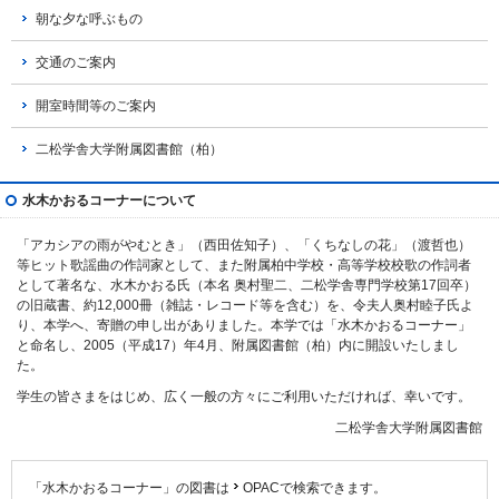
朝な夕な呼ぶもの
交通のご案内
開室時間等のご案内
二松学舎大学附属図書館（柏）
水木かおるコーナーについて
「アカシアの雨がやむとき」（西田佐知子）、「くちなしの花」（渡哲也）
等ヒット歌謡曲の作詞家として、また附属柏中学校・高等学校校歌の作詞者
として著名な、水木かおる氏（本名 奥村聖二、二松学舎専門学校第17回卒）
の旧蔵書、約12,000冊（雑誌・レコード等を含む）を、令夫人奥村睦子氏よ
り、本学へ、寄贈の申し出がありました。本学では「水木かおるコーナー」
と命名し、2005（平成17）年4月、附属図書館（柏）内に開設いたしまし
た。
学生の皆さまをはじめ、広く一般の方々にご利用いただければ、幸いです。
二松学舎大学附属図書館
「水木かおるコーナー」の図書は
OPACで
検索できます。