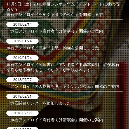
11月9日（土）2019年度シンポジウム「アンドロイドに魂は宿
るか？
漱石アンドロイドをめぐる３つの視点」を開催します
2019/02/14
「漱石アンドロイド寄付者向け講演会」開催のご案内
2019/01/24
漱石アンドロイド演劇『手紙』動画を公開しました
2019/01/24
漱石アンドロイド関連書籍『アンドロイド基本原則―誰が漱石
を甦らせる権利をもつのか？』が出版されます
2018/07/27
「アンドロイドの人格権を考えるシンポジウム」開催のご案内
2018/02/21
「漱石関連リンク」を追加しました
2018/02/05
「漱石アンドロイド寄付者向け講演会」開催のご案内