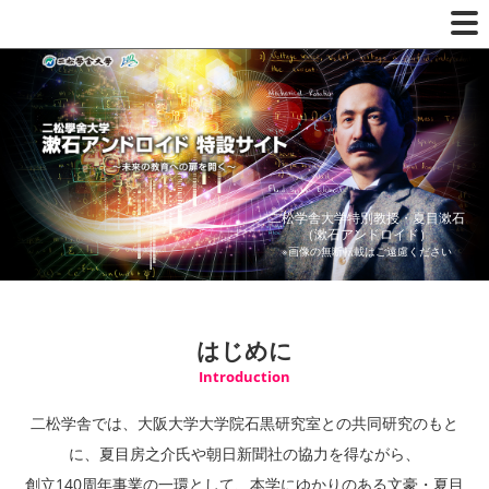
二松学舎大学特別教授・夏目漱石
（漱石アンドロイド）
※画像の無断転載はご遠慮ください
はじめに
Introduction
二松学舎では、大阪大学大学院石黒研究室との共同研究のもと
に、夏目房之介氏や朝日新聞社の協力を得ながら、
創立140周年事業の一環として、本学にゆかりのある文豪・夏目