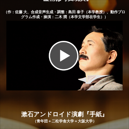
（作：佐藤 大、合成音声生成・調整：島田 泰子（本学教授）、動作プロ
グラム作成・操演：二木 潤（本学文学部在学生））
漱石アンドロイド演劇『手紙』
（青年団＋二松学舎大学＋大阪大学）