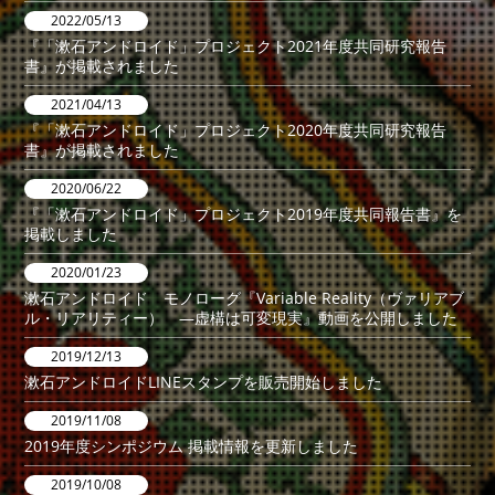
2022/05/13
『「漱石アンドロイド」プロジェクト2021年度共同研究報告
書』が掲載されました
2021/04/13
『「漱石アンドロイド」プロジェクト2020年度共同研究報告
書』が掲載されました
2020/06/22
『「漱石アンドロイド」プロジェクト2019年度共同報告書』を
掲載しました
2020/01/23
漱石アンドロイド モノローグ『Variable Reality（ヴァリアブ
ル・リアリティー） ―虚構は可変現実』動画を公開しました
2019/12/13
漱石アンドロイドLINEスタンプを販売開始しました
2019/11/08
2019年度シンポジウム 掲載情報を更新しました
2019/10/08