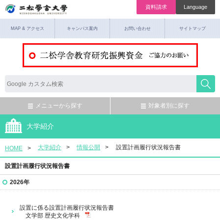
資料請求
Language
MAP & アクセス
キャンパス案内
お問い合わせ
サイトマップ
メニューから探す
対象者別に探す
大学紹介
大学紹介
情報公開
設置計画履行状況報告書
HOME
設置計画履行状況報告書
2026年
設置に係る設置計画履行状況報告書
文学部 歴史文化学科