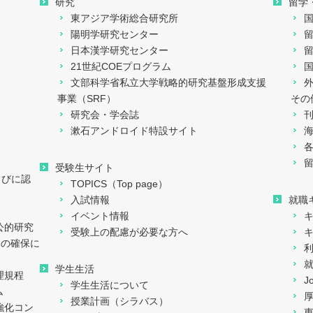
研究
留学
東アジア学術総合研究所
陽明学研究センター
日本漢学研究センター
21世紀COEプログラム
文部科学省私立大学戦略的研究基盤形成支援
事業（SRF）
その
研究会・学会誌
漱石アンドロイド特設サイト
留
受験生サイト
らびに認
TOPICS（Top page）
入試情報
就職
イベント情報
公的研究
受験上の配慮が必要な方へ
ィの確保に
学生生活
理規程
J
学生生活について
ム
授業計画（シラバス）
強化コン