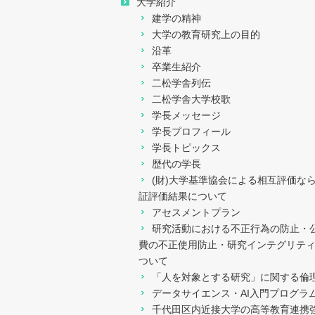
大学紹介
建学の精神
大学の教育研究上の目的
沿革
卒業生紹介
二松学舎列伝
二松学舎大学校歌
学長メッセージ
学長プロフィール
学長トピックス
歴代の学長
(財)大学基準協会による相互評価な
証評価結果について
アセスメントプラン
研究活動における不正行為の防止・
費の不正使用防止・研究インテグリテ
ついて
「人を対象とする研究」に関する倫
データサイエンス・AI入門プログラ
千代田区内近接大学の高等教育連携