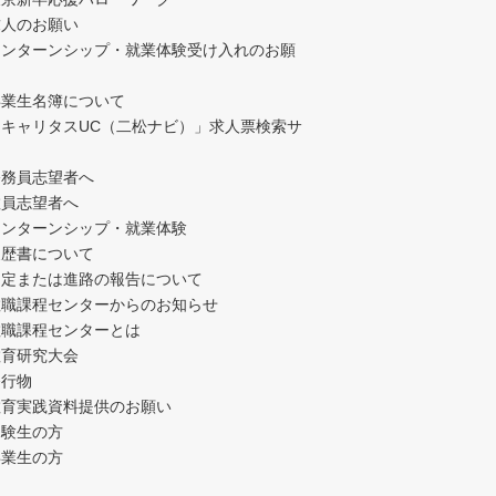
求人のお願い
インターンシップ・就業体験受け入れのお願
卒業生名簿について
「キャリタスUC（二松ナビ）」求人票検索サ
公務員志望者へ
教員志望者へ
インターンシップ・就業体験
履歴書について
内定または進路の報告について
教職課程センターからのお知らせ
教職課程センターとは
教育研究大会
発行物
教育実践資料提供のお願い
受験生の方
卒業生の方