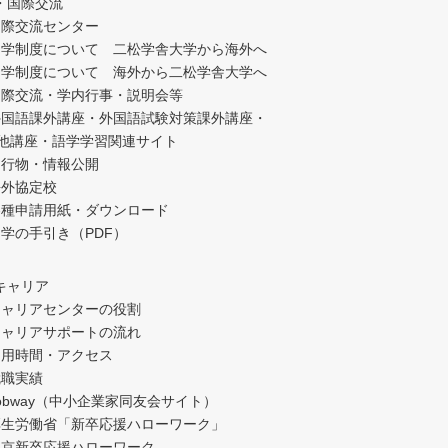
・国際交流
国際交流センター
留学制度について 二松学舎大学から海外へ
留学制度について 海外から二松学舎大学へ
国際交流・学内行事・説明会等
外国語課外講座・外国語試験対策課外講座・
他講座・語学学習関連サイト
刊行物・情報公開
海外協定校
各種申請用紙・ダウンロード
学の手引き（PDF）
キャリア
キャリアセンターの役割
キャリアサポートの流れ
利用時間・アクセス
就職実績
obway（中小企業家同友会サイト）
厚生労働省「新卒応援ハローワーク」
東京新卒応援ハローワーク