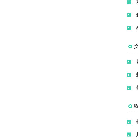
基本ダイヤ
入学者に関する受入方針
千代田区内近接大学の高
と入学者数、在学者数、
等教育連携強化コンソー
特別ダイヤ
ならびに卒業（修了）者
シアムの取り組み
数と就職・進学の状況等
公益通報について
授業科目、方法及び内容
ならびに年間の授業計画
個人情報保護について
修業の成果に係る評価及
び卒業（修了）の認定に
145周年事業
当たっての基準
140周年事業
校地、校舎等の施設及び
設備その他の学生の教育
135周年事業
研究環境
130周年事業
授業料、入学料その他の
大学が徴収する費用
R&Iの格付け
大学が行う学生の修学、