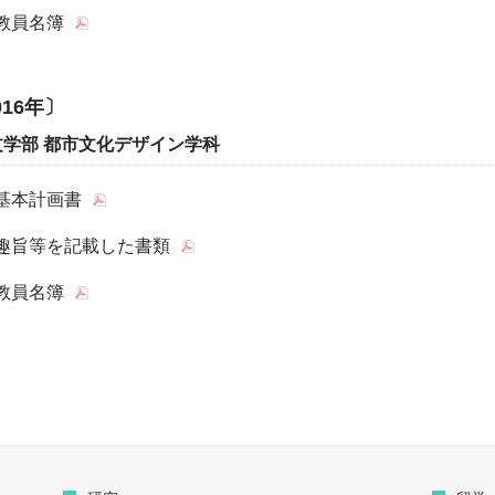
教員名簿
016年〕
文学部 都市文化デザイン学科
基本計画書
趣旨等を記載した書類
教員名簿