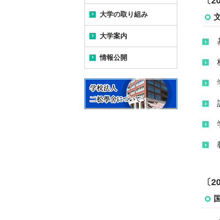
〔2
大学の取り組み
学長メッセージ
大学の教育研究上の目的
大学案内
(公財)大学基準協会による
学長プロフィール
沿革
相互評価ならびに認証評
価結果について
情報公開
キャンパス案内
学長トピックス
卒業生紹介
情報公開のトップ
アセスメントプラン
新九段キャンパス完成ま
歴代の学長
二松学舎列伝
での歩み
大学の教育研究上の目的
研究活動における不正行
二松学舎大学校歌
為の防止・公的研究費の
Map&アクセス
不正使用防止・研究イン
教育研究上の基本組織
テグリティの確保につい
九段キャンパス紹介
て
教員組織、教員数ならび
に各教員が有する学位及
柏キャンパス紹介
「人を対象とする研究」
び業績
に関する倫理規程
〔2
柏キャンパス スクールバ
入学者の選抜に関するこ
ス
データサイエンス・AI入門
と
プログラム