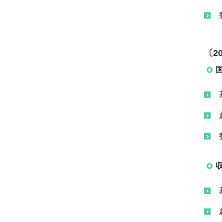
進路選択及び心身の健康
等に係る支援
教育上の目的に応じ学生
〔2
が修得すべき知識及び能
力に関する情報
社会貢献活動
グローバル化への対応
IR（Institutional
Research）・
FD（Faculty
Development）活動
高等教育の修学支援新制
度