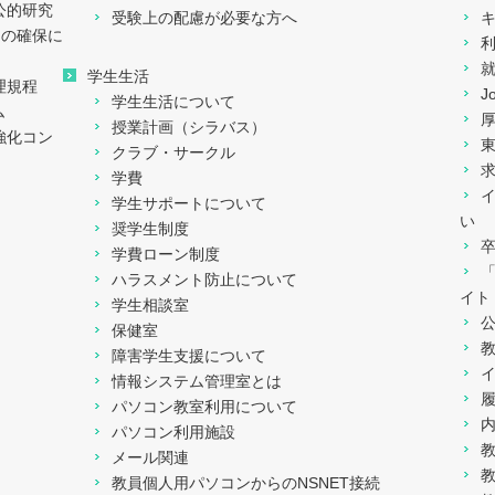
公的研究
受験上の配慮が必要な方へ
ィの確保に
学生生活
理規程
J
学生生活について
ム
授業計画（シラバス）
強化コン
クラブ・サークル
学費
学生サポートについて
い
奨学生制度
学費ローン制度
ハラスメント防止について
イト
学生相談室
保健室
障害学生支援について
情報システム管理室とは
パソコン教室利用について
パソコン利用施設
メール関連
教員個人用パソコンからのNSNET接続