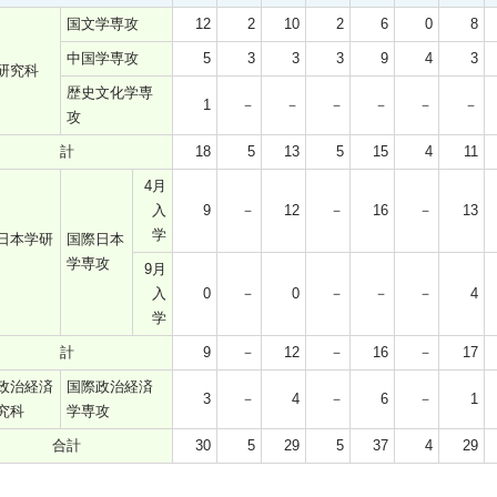
国文学専攻
12
2
10
2
6
0
8
中国学専攻
5
3
3
3
9
4
3
研究科
歴史文化学専
1
－
－
－
－
－
－
攻
計
18
5
13
5
15
4
11
4月
入
9
－
12
－
16
－
13
学
日本学研
国際日本
学専攻
9月
入
0
－
0
－
－
－
4
学
計
9
－
12
－
16
－
17
政治経済
国際政治経済
3
－
4
－
6
－
1
究科
学専攻
合計
30
5
29
5
37
4
29