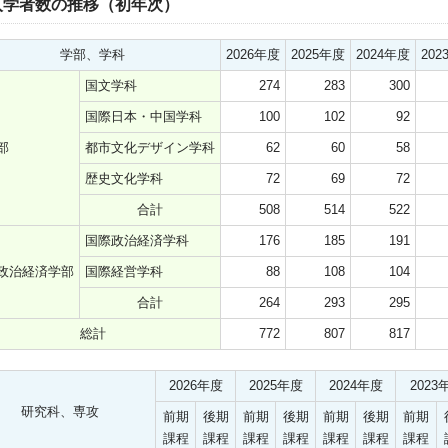
入学者数の推移（初年次）
学部、学科
2026年度
2025年度
2024年度
202
国文学科
274
283
300
国際日本・中国学科
100
102
92
部
都市文化デザイン学科
62
60
58
歴史文化学科
72
69
72
合計
508
514
522
国際政治経済学科
176
185
191
政治経済学部
国際経営学科
88
108
104
合計
264
293
295
総計
772
807
817
2026年度
2025年度
2024年度
2023
研究科、専攻
前期
後期
前期
後期
前期
後期
前期
課程
課程
課程
課程
課程
課程
課程