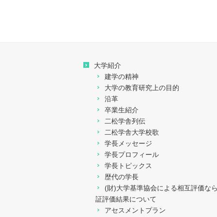
進路選択及び心身の健康
等に係る支援
教育上の目的に応じ学生
が修得すべき知識及び能
力に関する情報
大学紹介
建学の精神
社会貢献活動
大学の教育研究上の目的
沿革
グローバル化への対応
卒業生紹介
二松学舎列伝
二松学舎大学校歌
IR（Institutional
Research）・
学長メッセージ
FD（Faculty
学長プロフィール
Development）活動
学長トピックス
歴代の学長
高等教育の修学支援新制
(財)大学基準協会による相互評価な
度
証評価結果について
アセスメントプラン