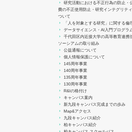
新学部等設置関係
研究活動における不正行為の防止・
費の不正使用防止・研究インテグリテ
Data Book
ついて
「人を対象とする研究」に関する倫
データサイエンス・AI入門プログラ
ガバナンス・コード
千代田区内近接大学の高等教育連携
ソーシアムの取り組み
事業概要・財務概要
公益通報について
個人情報保護について
その他
145周年事業
140周年事業
135周年事業
130周年事業
R&Iの格付け
キャンパス案内
新九段キャンパス完成までの歩み
Map&アクセス
九段キャンパス紹介
柏キャンパス紹介
柏キャンパス スクールバス