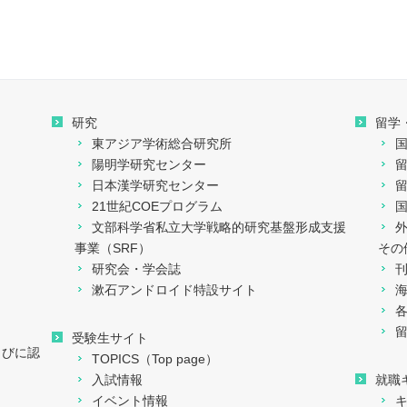
研究
留学
東アジア学術総合研究所
陽明学研究センター
日本漢学研究センター
21世紀COEプログラム
文部科学省私立大学戦略的研究基盤形成支援
事業（SRF）
その
研究会・学会誌
漱石アンドロイド特設サイト
留
受験生サイト
らびに認
TOPICS（Top page）
入試情報
就職
イベント情報