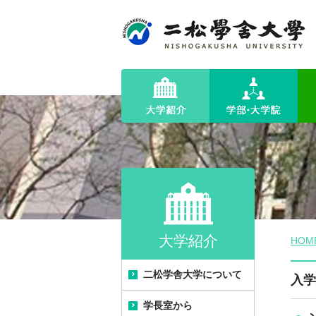
大学紹介
HOM
二松学舎大学について
入学
学長室から
建学の精神