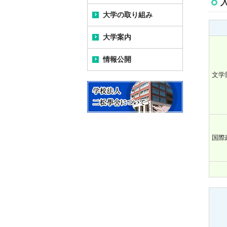
大学の取り組み
学長メッセージ
大学の教育研究上の目的
大学案内
(公財)大学基準協会による
学長プロフィール
沿革
相互評価ならびに認証評
価結果について
情報公開
キャンパス案内
学長トピックス
卒業生紹介
文学
情報公開のトップ
アセスメントプラン
新九段キャンパス完成ま
歴代の学長
二松学舎列伝
での歩み
大学の教育研究上の目的
研究活動における不正行
二松学舎大学校歌
為の防止・公的研究費の
Map&アクセス
不正使用防止・研究イン
教育研究上の基本組織
国際
テグリティの確保につい
九段キャンパス紹介
て
教員組織、教員数ならび
に各教員が有する学位及
柏キャンパス紹介
「人を対象とする研究」
び業績
に関する倫理規程
柏キャンパス スクールバ
入学者の選抜に関するこ
ス
データサイエンス・AI入門
と
プログラム