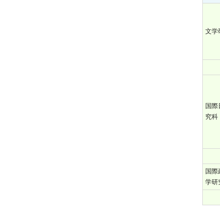
基本ダイヤ
入学者に関する受入方針
千代田区内近接大学の高
と入学者数、在学者数、
等教育連携強化コンソー
特別ダイヤ
ならびに卒業（修了）者
文学
シアムの取り組み
数と就職・進学の状況等
公益通報について
授業科目、方法及び内容
ならびに年間の授業計画
個人情報保護について
修業の成果に係る評価及
国際
び卒業（修了）の認定に
145周年事業
究科
当たっての基準
140周年事業
校地、校舎等の施設及び
設備その他の学生の教育
135周年事業
研究環境
国際
130周年事業
学研
授業料、入学料その他の
大学が徴収する費用
R&Iの格付け
大学が行う学生の修学、