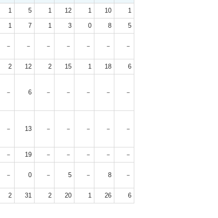
1
5
1
12
1
10
1
1
7
1
3
0
8
5
－
－
－
－
－
－
－
2
12
2
15
1
18
6
－
6
－
－
－
－
－
－
13
－
－
－
－
－
－
19
－
－
－
－
－
－
0
－
5
－
8
－
2
31
2
20
1
26
6