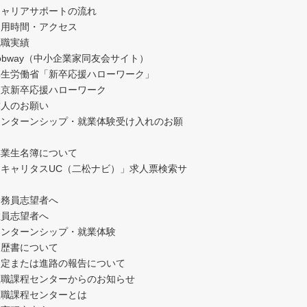
キャリアサポートの流れ
利用時間・アクセス
就職実績
obway（中小企業家同友会サイト）
厚生労働省「新卒応援ハローワーク」
東京新卒応援ハローワーク
求人のお願い
インターンシップ・就業体験受け入れのお願
卒業生名簿について
「キャリタスUC（二松ナビ）」求人票検索サ
公務員志望者へ
教員志望者へ
インターンシップ・就業体験
履歴書について
内定または進路の報告について
教職課程センターからのお知らせ
教職課程センターとは