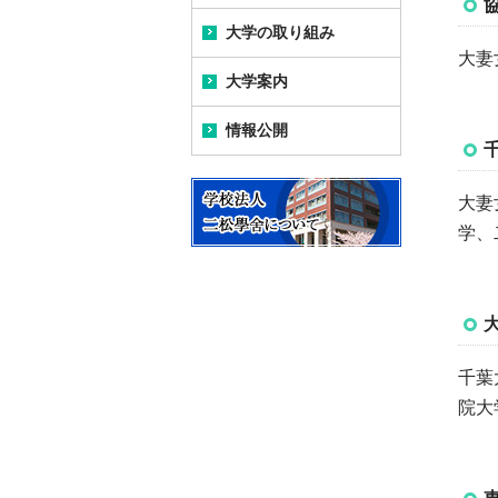
大学の取り組み
学長メッセージ
大学の教育研究上の目的
大妻
大学案内
(公財)大学基準協会による
学長プロフィール
沿革
相互評価ならびに認証評
価結果について
情報公開
キャンパス案内
学長トピックス
卒業生紹介
情報公開のトップ
アセスメントプラン
新九段キャンパス完成ま
歴代の学長
大妻
二松学舎列伝
での歩み
学、
大学の教育研究上の目的
研究活動における不正行
二松学舎大学校歌
為の防止・公的研究費の
Map&アクセス
不正使用防止・研究イン
教育研究上の基本組織
テグリティの確保につい
九段キャンパス紹介
て
教員組織、教員数ならび
に各教員が有する学位及
柏キャンパス紹介
千葉
「人を対象とする研究」
び業績
に関する倫理規程
院大
柏キャンパス スクールバ
入学者の選抜に関するこ
ス
データサイエンス・AI入門
と
プログラム