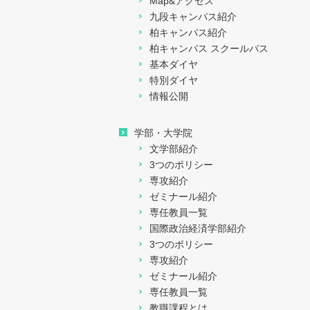
Map&アクセス
新学部等設置関係
九段キャンパス紹介
柏キャンパス紹介
Data Book
柏キャンパス スクールバス
基本ダイヤ
ガバナンス・コード
特別ダイヤ
情報公開
事業概要・財務概要
学部・大学院
その他
文学部紹介
3つのポリシー
専攻紹介
ゼミナール紹介
専任教員一覧
国際政治経済学部紹介
3つのポリシー
専攻紹介
ゼミナール紹介
専任教員一覧
教職課程とは