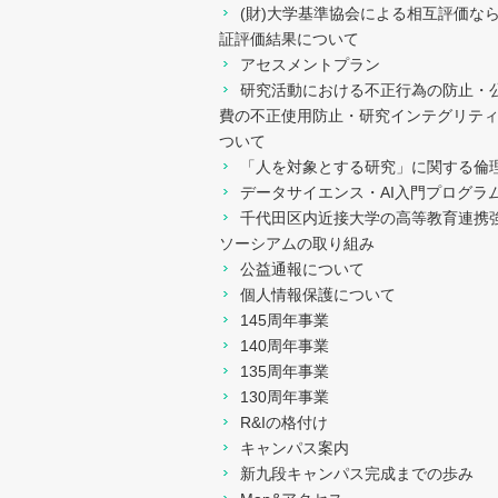
(財)大学基準協会による相互評価な
進路選択及び心身の健康
証評価結果について
等に係る支援
アセスメントプラン
研究活動における不正行為の防止・
教育上の目的に応じ学生
費の不正使用防止・研究インテグリテ
が修得すべき知識及び能
ついて
力に関する情報
「人を対象とする研究」に関する倫
データサイエンス・AI入門プログラ
社会貢献活動
千代田区内近接大学の高等教育連携
ソーシアムの取り組み
グローバル化への対応
公益通報について
個人情報保護について
IR（Institutional
145周年事業
Research）・
140周年事業
FD（Faculty
135周年事業
Development）活動
130周年事業
R&Iの格付け
高等教育の修学支援新制
キャンパス案内
度
新九段キャンパス完成までの歩み