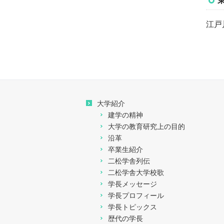
基本ダイヤ
入学者に関する受入方針
千代田区内近接大学の高
と入学者数、在学者数、
江戸
等教育連携強化コンソー
特別ダイヤ
ならびに卒業（修了）者
シアムの取り組み
数と就職・進学の状況等
公益通報について
授業科目、方法及び内容
ならびに年間の授業計画
個人情報保護について
修業の成果に係る評価及
大学紹介
び卒業（修了）の認定に
145周年事業
建学の精神
当たっての基準
大学の教育研究上の目的
140周年事業
沿革
校地、校舎等の施設及び
卒業生紹介
設備その他の学生の教育
135周年事業
二松学舎列伝
研究環境
二松学舎大学校歌
130周年事業
学長メッセージ
授業料、入学料その他の
学長プロフィール
大学が徴収する費用
学長トピックス
R&Iの格付け
歴代の学長
大学が行う学生の修学、