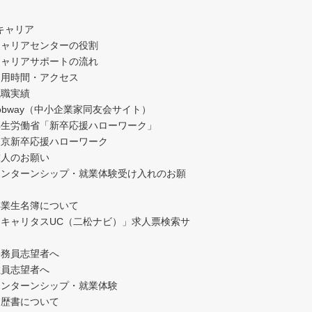
キャリア
キャリアセンターの役割
キャリアサポートの流れ
利用時間・アクセス
就職実績
obway（中小企業家同友会サイト）
厚生労働省「新卒応援ハローワーク」
東京新卒応援ハローワーク
求人のお願い
インターンシップ・就業体験受け入れのお願
卒業生名簿について
「キャリタスUC（二松ナビ）」求人票検索サ
公務員志望者へ
教員志望者へ
インターンシップ・就業体験
履歴書について