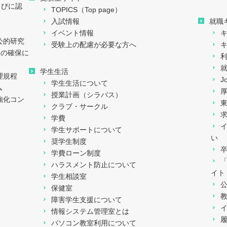
らびに認
TOPICS（Top page）
入試情報
就職
イベント情報
公的研究
受験上の配慮が必要な方へ
ィの確保に
学生生活
理規程
J
学生生活について
ム
授業計画（シラバス）
強化コン
クラブ・サークル
学費
学生サポートについて
い
奨学生制度
学費ローン制度
ハラスメント防止について
イト
学生相談室
保健室
障害学生支援について
情報システム管理室とは
パソコン教室利用について