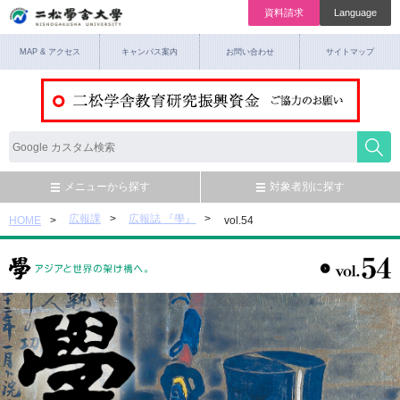
資料請求
Language
MAP & アクセス
キャンパス案内
お問い合わせ
サイトマップ
メニューから探す
対象者別に探す
広報課
広報誌 『學』
HOME
vol.54