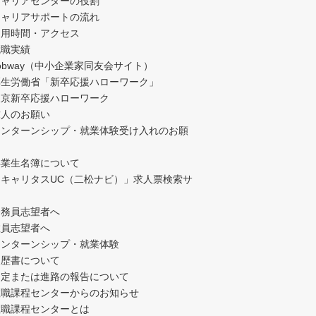
キャリアセンターの役割
キャリアサポートの流れ
利用時間・アクセス
就職実績
obway（中小企業家同友会サイト）
厚生労働省「新卒応援ハローワーク」
東京新卒応援ハローワーク
求人のお願い
インターンシップ・就業体験受け入れのお願
卒業生名簿について
「キャリタスUC（二松ナビ）」求人票検索サ
公務員志望者へ
教員志望者へ
インターンシップ・就業体験
履歴書について
内定または進路の報告について
教職課程センターからのお知らせ
教職課程センターとは