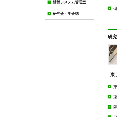
情報システム管理室
東アジア学術総合研究所
について
研究会・学会誌
情報システム管理室とは
陽明学研究センター
研究会・学会誌について
パソコン教室利用につい
て
日本漢学研究センター
研究
パソコン利用施設
21世紀COEプログラム
メール関連
教員個人用パソコンから
東
の学内ネットワーク接続
ネットワーク利用諸規程
学内ネットワークについ
て