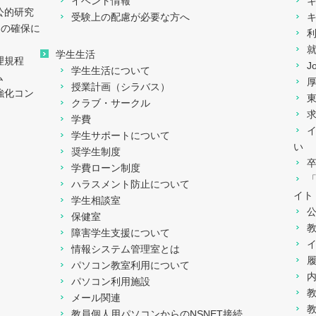
イベント情報
公的研究
受験上の配慮が必要な方へ
ィの確保に
学生生活
理規程
J
学生生活について
ム
授業計画（シラバス）
強化コン
クラブ・サークル
学費
学生サポートについて
い
奨学生制度
学費ローン制度
ハラスメント防止について
イト
学生相談室
保健室
障害学生支援について
情報システム管理室とは
パソコン教室利用について
パソコン利用施設
メール関連
教員個人用パソコンからのNSNET接続