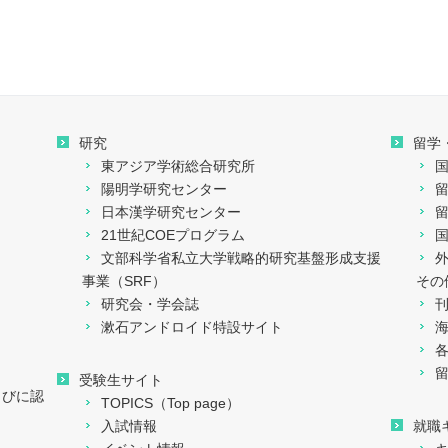
研究
留学
東アジア学術総合研究所
陽明学研究センター
日本漢学研究センター
21世紀COEプログラム
文部科学省私立大学戦略的研究基盤形成支援
事業（SRF）
その
研究会・学会誌
漱石アンドロイド特設サイト
留
受験生サイト
らびに認
TOPICS（Top page）
入試情報
就職