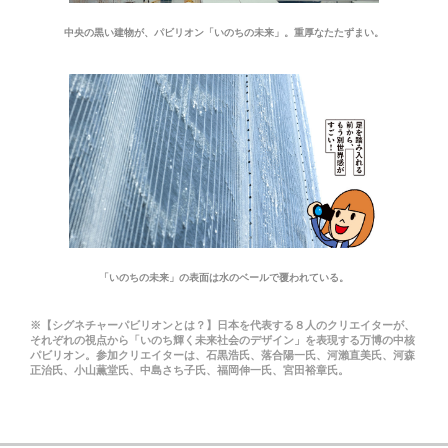
中央の黒い建物が、パビリオン「いのちの未来」。重厚なたたずまい。
「いのちの未来」の表面は水のベールで覆われている。
※【シグネチャーパビリオンとは？】日本を代表する８人のクリエイターが、
それぞれの視点から「いのち輝く未来社会のデザイン」を表現する万博の中核
パビリオン。参加クリエイターは、石黒浩氏、落合陽一氏、河瀨直美氏、河森
正治氏、小山薫堂氏、中島さち子氏、福岡伸一氏、宮田裕章氏。