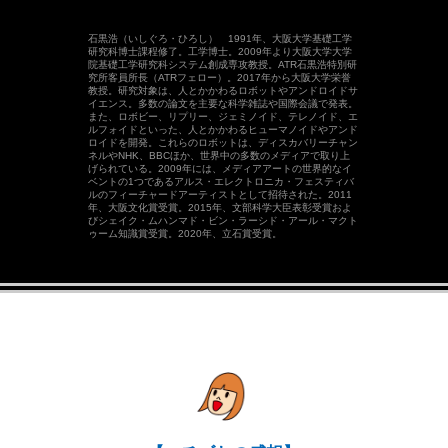
石黒浩（いしぐろ・ひろし） 1991年、大阪大学基礎工学
研究科博士課程修了。工学博士。2009年より大阪大学大学
院基礎工学研究科システム創成専攻教授。ATR石黒浩特別研
究所客員所長（ATRフェロー）。2017年から大阪大学栄誉
教授。研究対象は、人とかかわるロボットやアンドロイドサ
イエンス。多数の論文を主要な科学雑誌や国際会議で発表。
また、ロボビー、リプリー、ジェミノイド、テレノイド、エ
ルフォイドといった、人とかかわるヒューマノイドやアンド
ロイドを開発。これらのロボットは、ディスカバリーチャン
ネルやNHK、BBCほか、世界中の多数のメディアで取り上
げられている。2009年には、メディアアートの世界的なイ
ベントの1つであるアルス・エレクトロニカ・フェスティバ
ルのフィーチャードアーティストとして招待された。2011
年、大阪文化賞受賞。2015年、文部科学大臣表彰受賞およ
びシェイク・ムハンマド・ビン・ラーシド・アール・マクト
ゥーム知識賞受賞。2020年、立石賞受賞。