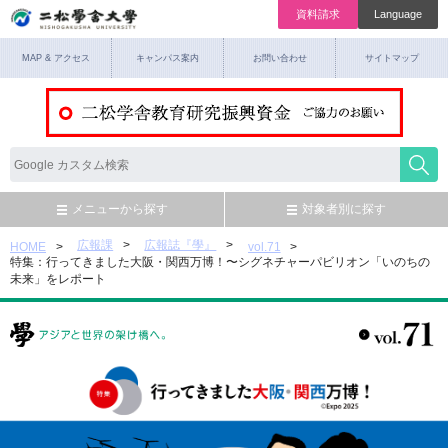
資料請求
Language
MAP & アクセス
キャンパス案内
お問い合わせ
サイトマップ
メニューから探す
対象者別に探す
広報課
広報誌『學』
HOME
vol.71
特集：行ってきました大阪・関西万博！〜シグネチャーパビリオン「いのちの
未来」をレポート