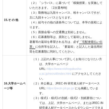
（２）「シラバス」に基づいて「模擬授業」を実施して
いただきます。〔2次選考時]
（３）勤務地は九段キャンパス、柏キャンパスですが、
主に九段キャンパスとなります。
15.そ の 他
（４）給与その他の諸条件については、本学の規程によ
ります。
（５）面接会場への交通費は支給しません。
（６）応募書類等は、原則として返却しません。
著書等の返却を希望される方は、必ず
「宅配便着払い伝
票」
に住所等を記入し、「要返却」と記入した返信用封
筒を応募書類に同封してください。
（１）上記の人事について詳しくお知りになりたい方
は、大学ホームページ
URL:
https://www.nishogakusha-
u.ac.jp/recruit/index.html
にアクセスしてくださ
い。
16.大学ホームペ
（２）本公募は、JREC-IN 研究者人材データベース
ージ等
URL:
https://jrecin.jst.go.jp/
にも掲載していま
す。
（３）様式1・様式1の別紙・様式2・別紙要領につい
ては、上記、大学ホームページ、またはJREC-IN
研究者人材データベースからダウンロードできま