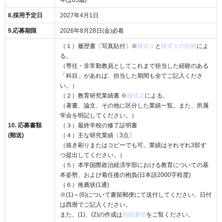
年は65歳)
8.採用予定日
2027年4月1日
9.応募期限
2026年8月28日(金)必着
（１）履歴書〔写真貼付〕※
様式１
と
様式１の別紙
によ
る。
（専任・非常勤教員としてこれまで担当した経験のある
「科目」があれば、担当した期間も全てご記入くださ
い。）
（２）教育研究業績書 ※
様式２
による。
（著書、論文、その他に区分した業績一覧。また、所属
学会を明記してください。）
10. 応募書類
（３）最終学校の修了証明書
(郵送)
（４）主な研究業績〔3点〕
（抜き刷りまたはコピーでも可。業績はそれぞれ3部ず
つ提出してください。）
（５）本学国際政治経済学部における教育についての基
本姿勢、および着任後の抱負(日本語2000字程度)
（６）推薦状(1通)
※(1)～(6)について書留郵便にて送付してください。日付
は西暦でご記入ください。
また、(1)、(2)の作成は
別紙要領
をご覧ください。