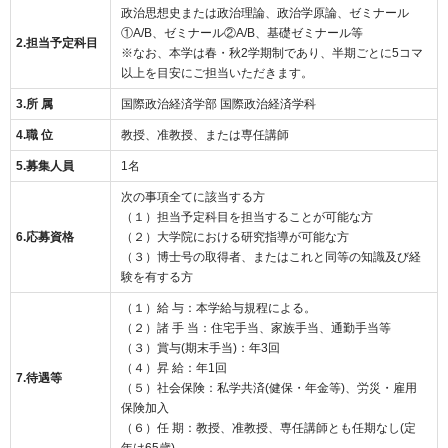
政治思想史または政治理論、政治学原論、ゼミナール
①A/B、ゼミナール②A/B、基礎ゼミナール等
2.担当予定科目
※なお、本学は春・秋2学期制であり、半期ごとに5コマ
以上を目安にご担当いただきます。
3.所 属
国際政治経済学部 国際政治経済学科
4.職 位
教授、准教授、または専任講師
5.募集人員
1名
次の事項全てに該当する方
（１）担当予定科目を担当することが可能な方
6.応募資格
（２）大学院における研究指導が可能な方
（３）博士号の取得者、またはこれと同等の知識及び経
験を有する方
（１）給 与：本学給与規程による。
（２）諸 手 当：住宅手当、家族手当、通勤手当等
（３）賞与(期末手当)：年3回
（４）昇 給：年1回
7.待遇等
（５）社会保険：私学共済(健保・年金等)、労災・雇用
保険加入
（６）任 期：教授、准教授、専任講師とも任期なし(定