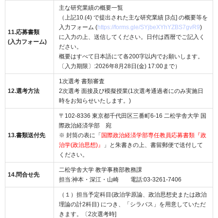
主な研究業績の概要一覧
（上記10.(4) で提出された主な研究業績 [3点] の概要等を
入力フォーム (
https://forms.gle/SYjbeXYhYZBS7gvR9
)
11.応募書類
に入力の上、送信してください。日付は西暦でご記入く
(入力フォーム)
ださい。
概要はすべて日本語にて各200字以内でお願いします。
〔入力期限〕:2026年8月28日(金) 17:00まで）
1次選考 書類審査
12.選考方法
2次選考 面接及び模擬授業(1次選考通過者にのみ実施日
時をお知らせいたします。)
〒102-8336 東京都千代田区三番町6-16 二松学舎大学 国
際政治経済学部 宛
13.書類送付先
※ 封筒の表に「
国際政治経済学部専任教員応募書類『政
治学(政治思想)』
」と朱書きの上、書留郵便で送付して
ください。
二松学舎大学 教学事務部教務課
14.問合せ先
担当:神本・深江・山崎 電話:03-3261-7406
（１）担当予定科目(政治学原論、政治思想史または政治
理論の計2科目) につき、「シラバス」を用意していただ
きます。〔2次選考時]