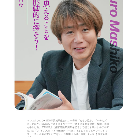
マシコタツロウ●1978年茨城県生まれ。一青窈『もらい泣き』『ハナミズ
キ』のほか、EXILEなどさまざまなアーティストに楽曲を提供。校歌、市歌
も手がける。2023年1月に作家活動20周年を記念して初のオリジナルフルア
ルバム『CITY COUNTRY PRESENT PAST』（よしもとミュージック）を
リリース。音楽活動だけでなく、茨城町ふるさと大使、いばらき大使も務