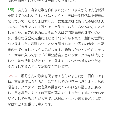
僕の作曲家としてのデビュー曲になりました。
郡司
あんなに有名な歌を作曲されたマシコさんからそんな秘話
を聞けてうれしいです。僕はというと、実は中学時代に不登校に
なっていて、たまたま登校した日に友達の机にあった森絵都さん
の小説『カラフル』を読んで「文学っておもしろいんだな」と感
じました。文芸の魅力に目覚めたのは定時制高校の３年生のと
き。熱心な国語の先生に短歌と俳句を作らされて、創作の世界に
ハマりました。表現したいという気持ちは、中高での出会いや葛
藤の中で生まれたような気がします。発散したいというか。そし
て、大学に入ってすぐ「松風短詩会」というサークルを結成しま
した。創作活動を続ける中で、運よくいくつかの賞をいただき、
今こうして歌人として活動できています。
マシコ
郡司さんの歌集を読ませてもらいましたが、面白いです
ね。言葉選びはもちろん、活字としてのパワーも感じます。歌の
場合は、メロディーに言葉を乗せなきゃいけない難しさがある
し、置き場所によっては言葉が死んでしまったりする。だからデ
ザインして作ることが大事で、絶対に入れたい言葉をどこに置く
かはすごく頑張って考えます。