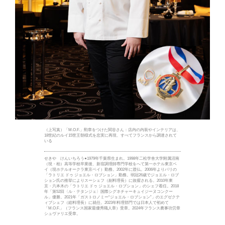
（上写真）「M.O.F.」勲章をつけた関谷さん：店内の内装やインテリアは、
18世紀のルイ15世王朝様式を忠実に再現、すべてフランスから調達されて
いる
せきや けんいちろう●1979年千葉県生まれ。1998年二松学舎大学附属沼南
（現・柏）高等学校卒業後、新宿調理師専門学校をへて第一ホテル東京ベ
イ（現ホテルオークラ東京ベイ）勤務。2002年に渡仏。2006年よりパリの
「ラトリエ ドゥ ジョエル・ロブション」勤務。弱冠26歳でジョエル・ロブ
ション氏の推挙によりスーシェフ（副料理長）に抜擢される。2010年東
京・六本木の「ラトリエ ドゥ ジョエル・ロブション」のシェフ着任。2018
年「第52回〈ル・テタンジェ〉国際シグネチャーキュイジーヌコンクー
ル」優勝。2021年「ガストロノミー“ジョエル・ロブション”」のエグゼクテ
ィブシェフ（総料理長）に就任。2023年料理部門では日本人で初めて
「M.O.F.」（フランス国家最優秀職人章）受章。2024年フランス農事功労章
シュヴァリエ受章。