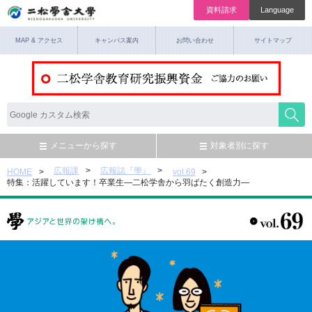
資料請求
Language
MAP & アクセス
キャンパス案内
お問い合わせ
サイトマップ
メニューから探す
対象者別に探す
広報課
広報誌『學』
HOME
vol.69
特集：活躍しています！卒業生—二松学舎から羽ばたく創造力—