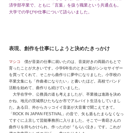
済学部卒業で、ともに「言葉」を扱う職業という共通点も。
大学での学びや仕事について語らいました。
表現、創作を仕事にしようと決めたきっかけ
マシコ
僕が音楽の仕事に就いたのは、音楽好きの両親のもとで
育ったことが大きいです。小学6年生のときに親がシンセサイザー
を買ってくれて、そこから曲作りに夢中になりました。小学校の
卒業文集にも「作曲者になりたい」と書いたほど。高校でバンド
活動を始めて、曲作りも続けていました。
大学在学中、公務員の道も考えましたが、卒業後は進路を決め
かね、地元の茨城県ひたちなか市でアルバイト生活をしていまし
た。ある日、外からカッコイイ音楽が大音量で聞こえてきて。
「ROCK IN JAPAN FESTIVAL」の音で、矢も盾もたまらなくなっ
てすぐに上京して芸能事務所に入りました。そこで一青窈さんの
曲作りを持ちかけられ、作ったのが『もらい泣き』です。これが