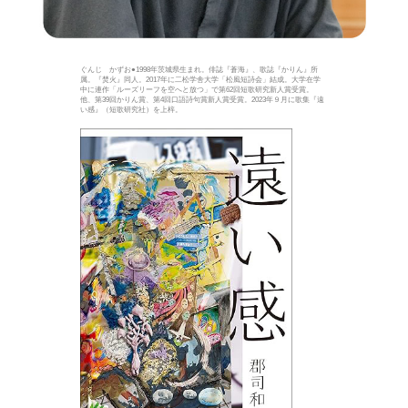
ぐんじ かずお●1998年茨城県生まれ。俳誌『蒼海』、歌誌『かりん』所
属。『焚火』同人。2017年に二松学舎大学「松風短詩会」結成。大学在学
中に連作「ルーズリーフを空へと放つ」で第62回短歌研究新人賞受賞。
他、第39回かりん賞、第4回口語詩句賞新人賞受賞。2023年９月に歌集『遠
い感』（短歌研究社）を上梓。