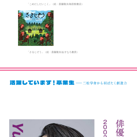
「こめだしだいこく」（絵・斎藤隆夫/福音館書店）
「さるじぞう」（絵・斎藤隆夫/あすなろ書房）