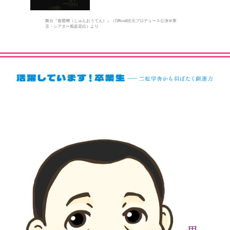
舞台『春鶯囀（しゅんおうてん）』（Office8次元プロデュース公演＠東
京・シアター風姿花伝）より