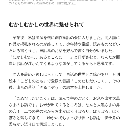
の子どもの本2022」の絵本の部の一冊に選ばれた。
むかしむかしの世界に魅せられて
卒業後、私は出産を機に創作童話の会に入りました。同人誌に
作品が掲載されるのが嬉しくて、少年詩や童話、読みものなどい
ろいろ書くうち、民話風のお話を好んで書く自分がいました。
「むかしむかし、あるところに……」と口ずさむと、なんだか面
白いお話が浮かんでくるような気がしてくるから不思議です。
同人を辞めた後しばらくして、再話の世界とご縁があり、月刊
絵本「こどものとも」で愛媛の昔話「こめだしだいこく」、その
後、山形の昔話「さるじぞう」の絵本を上梓しました。
「こめだしだいこく」は、読んで字のごとく、お米を出す大黒
さまのお話です。お米が出てくるところは、なんと大黒さまの鼻
の穴！ 二つの鼻の穴からお米がぽろりぽろり、ぽろぽろ、ぼろ
ぼろと落ちてきて……ゆかいでちょっぴり怖いお話を、伊予弁の
柔らかい語り口で再話しました。