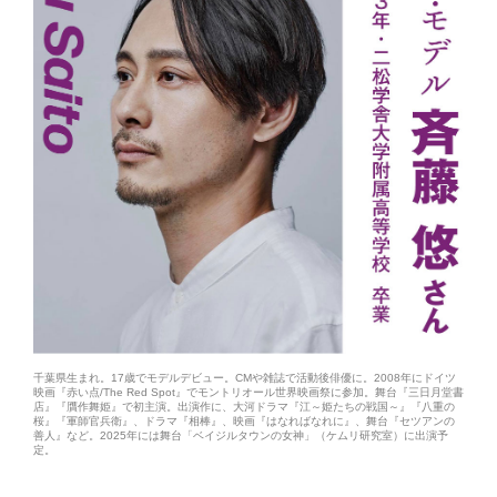
千葉県生まれ。17歳でモデルデビュー。CMや雑誌で活動後俳優に。2008年にドイツ
映画『赤い点/The Red Spot』でモントリオール世界映画祭に参加。舞台『三日月堂書
店』『贋作舞姫』で初主演。出演作に、大河ドラマ『江～姫たちの戦国～』『八重の
桜』『軍師官兵衛』、ドラマ『相棒』、映画『はなればなれに』、舞台『セツアンの
善人』など。2025年には舞台「ベイジルタウンの女神」（ケムリ研究室）に出演予
定。