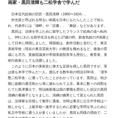
画家・黒田清輝も二松学舎で学んだ
日本近代絵画の巨匠・黒田清輝（1866〜1924）。
外光派と呼ばれる明るい画風を日本にもたらしたことで知ら
れ、代表作には「湖畔」や「読書」、「舞妓」などがあります。
黒田は、法律を学ぶために留学したフランスで絵画の道へ転向
し、9年にわたる留学生活を終えた27歳の時、新進気鋭の洋画家と
して日本に帰国しました。帰国後は、創作活動と並行して、東京
美術学校（現在の東京芸術大学）の教授を務めるなど、後進の育
成にも尽力。貴族院議員や帝国美術院長等も歴任し、教育者、美
術行政家としても活躍しました。
このように日本の美術史に偉大な足跡を残した黒田ですが、実
は彼も本学で学んだ一人。渡仏する数年前の明治13年頃、「漢学
塾二松学舎」に通っていたことがわかっています。黒田は、幼少
期に故郷の鹿児島から母に連れられて上京。幕末に数々の武勲を
たてた島津藩士で、明治維新後は国の要職を歴任した伯父の黒田
清綱の養嫡子となりました。清綱の嫡男として迎えられた黒田
は、法律家を目指して勉学に邁進。当時は東京に公立中学校は一
校しかなく、上級学校へ進学するために必要な学問を学ぶために
私立中学校に通う人が多くいましたが、黒田も同様の理由で、二