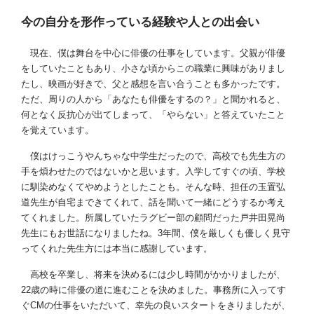
今の自分を形作っている経験や人との出会い
現在、僕は舞台を中心に俳優の仕事をしています。父親が俳優
をしていたこともあり、小さな頃からこの職業に興味がありまし
たし、映画が好きで、父と感想を言い合うことも多かったです。
ただ、周りの人から「あなたも俳優をするの？」と聞かれると、
何となく反抗心が出てしまって、「やらない」と答えていたこと
を覚えています。
僕はけっこうやんちゃな中学生だったので、高校でも先生方の
手を煩わせたのではないかと思います。入学してすぐの頃、学校
に馴染めなくてやめようとしたことも。そんな時、担任の玉置弘
道先生が自宅まできてくれて、話を聞いて一緒にどうするか考え
てくれました。所属していたラグビー部の顧問だった戸井田晃尚
先生にもお世話になりましたね。3年間、僕を厳しくも優しく見守
ってくれた先生方には本当に感謝しています。
高校を卒業し、将来を決めるには少し時間がかかりましたが、
22歳の時に俳優の道に進むことを決めました。事務所に入ってす
ぐCMの仕事をいただいて、幸先の良いスタートをきりましたが、