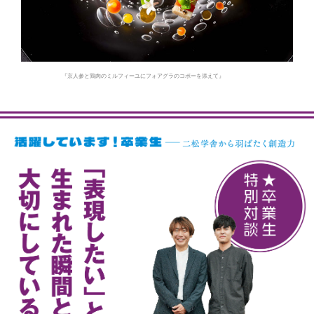
『京人参と鶏肉のミルフィーユにフォアグラのコポーを添えて』