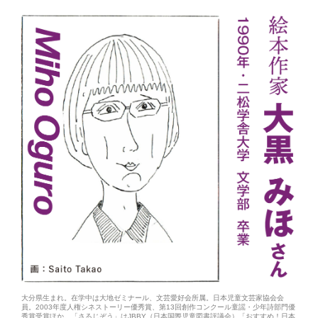
大分県生まれ。在学中は大地ゼミナール、文芸愛好会所属。日本児童文芸家協会会
員。2003年度人権シネストーリー優秀賞、第13回創作コンクール童謡・少年詩部門優
秀賞受賞ほか。「さるじぞう」はJBBY（日本国際児童図書評議会）「おすすめ！日本