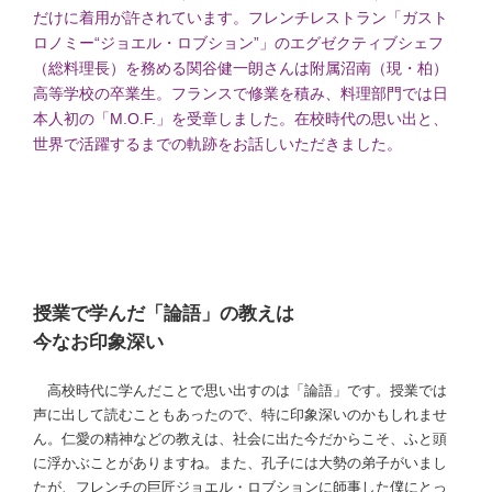
だけに着用が許されています。フレンチレストラン「ガスト
ロノミー“ジョエル・ロブション”」のエグゼクティブシェフ
（総料理長）を務める関谷健一朗さんは附属沼南（現・柏）
高等学校の卒業生。フランスで修業を積み、料理部門では日
本人初の「M.O.F.」を受章しました。在校時代の思い出と、
世界で活躍するまでの軌跡をお話しいただきました。
授業で学んだ「論語」の教えは
今なお印象深い
高校時代に学んだことで思い出すのは「論語」です。授業では
声に出して読むこともあったので、特に印象深いのかもしれませ
ん。仁愛の精神などの教えは、社会に出た今だからこそ、ふと頭
に浮かぶことがありますね。また、孔子には大勢の弟子がいまし
たが、フレンチの巨匠ジョエル・ロブションに師事した僕にとっ