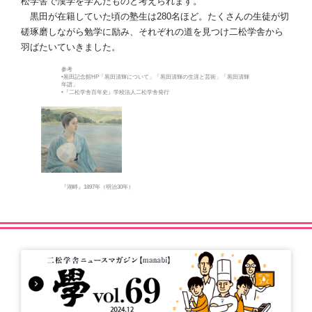
松学舎で漢学を学んだものと考えられます。
黒田が在籍していた頃の塾生は280名ほど。たくさんの生徒が切
磋琢磨しながら勉学に励み、それぞれの道を見つけ二松学舎から
羽ばたいていきました。
参考
•黒田記念館HP「黒田清輝について」「黒田清輝の生涯と芸術」「黒田清輝
年譜」
•『二松学舎百年史』学校法人二松学舎発行
『湖畔』1897年（明治30年）