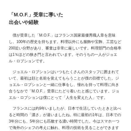
「M.O.F.」受章に導いた
出会いや経験
僕が受章した「M.O.F.」はフランス国家最優秀職人章を意味
し、100年の歴史を持ちます。料理以外にも服飾や宝飾、工芸など
200近い分野があり、審査は非常に厳しいです。料理部門の合格率
は1％ほどの狭き門と言われています。そのうちの一人がジョエ
ル・ロブションです。
ジョエル・ロブションはいつもたくさんのスタッフに囲まれて
いて、最初は顔と名前を覚えてもらうことが僕の目標でした。ジ
ョエル・ロブションと一緒に仕事をし、憧れを持って料理に向き
合うなかで「M.O.F.」受章にたどり着いたと感じています。ジョ
エル・ロブションは僕にとって「人生を変えた人」です。
フランスには約9年いましたが、日本で生活していたときと比べ
ると時間の「濃さ」が違いましたね。特に最初の1年は、日本での
3年分にも、5年分にも匹敵する濃い時間でした。今はスマホ一つ
で海外のシェフの考えに触れ、料理の技術を見ることができます