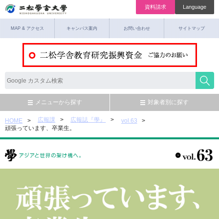
資料請求
Language
MAP & アクセス
キャンパス案内
お問い合わせ
サイトマップ
メニューから探す
対象者別に探す
広報課
広報誌『學』
HOME
vol.63
頑張っています、卒業生。