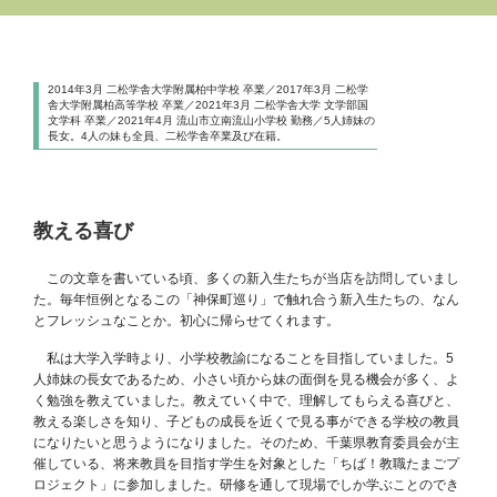
2014年3月 二松学舎大学附属柏中学校 卒業／2017年3月 二松学
舎大学附属柏高等学校 卒業／2021年3月 二松学舎大学 文学部国
文学科 卒業／2021年4月 流山市立南流山小学校 勤務／5人姉妹の
長女。4人の妹も全員、二松学舎卒業及び在籍。
教える喜び
この文章を書いている頃、多くの新入生たちが当店を訪問していまし
た。毎年恒例となるこの「神保町巡り」で触れ合う新入生たちの、なん
とフレッシュなことか。初心に帰らせてくれます。
私は大学入学時より、小学校教諭になることを目指していました。5
人姉妹の長女であるため、小さい頃から妹の面倒を見る機会が多く、よ
く勉強を教えていました。教えていく中で、理解してもらえる喜びと、
教える楽しさを知り、子どもの成長を近くで見る事ができる学校の教員
になりたいと思うようになりました。そのため、千葉県教育委員会が主
催している、将来教員を目指す学生を対象とした「ちば！教職たまごプ
ロジェクト」に参加しました。研修を通して現場でしか学ぶことのでき