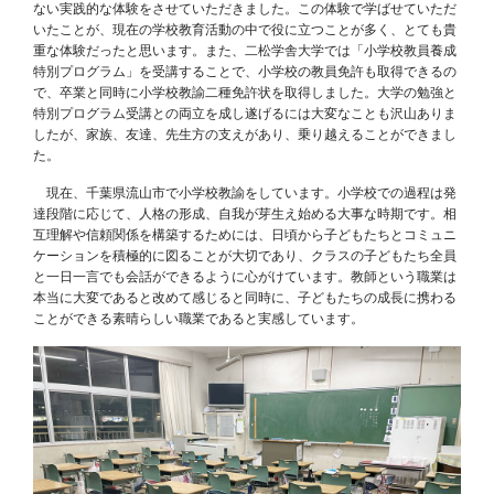
ない実践的な体験をさせていただきました。この体験で学ばせていただ
いたことが、現在の学校教育活動の中で役に立つことが多く、とても貴
重な体験だったと思います。また、二松学舎大学では「小学校教員養成
特別プログラム」を受講することで、小学校の教員免許も取得できるの
で、卒業と同時に小学校教諭二種免許状を取得しました。大学の勉強と
特別プログラム受講との両立を成し遂げるには大変なことも沢山ありま
したが、家族、友達、先生方の支えがあり、乗り越えることができまし
た。
現在、千葉県流山市で小学校教諭をしています。小学校での過程は発
達段階に応じて、人格の形成、自我が芽生え始める大事な時期です。相
互理解や信頼関係を構築するためには、日頃から子どもたちとコミュニ
ケーションを積極的に図ることが大切であり、クラスの子どもたち全員
と一日一言でも会話ができるように心がけています。教師という職業は
本当に大変であると改めて感じると同時に、子どもたちの成長に携わる
ことができる素晴らしい職業であると実感しています。