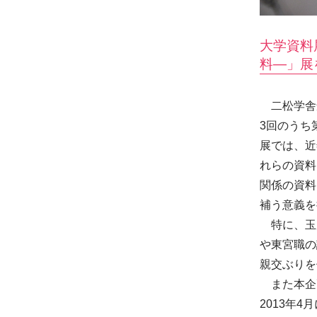
大学資料
料—」展
二松学舎創
3回のうち
展では、近
れらの資料
関係の資料
補う意義を
特に、玉
や東宮職の
親交ぶりを
また本企画
2013年