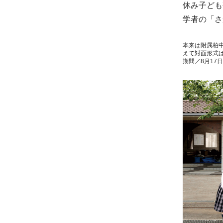
休み子ども
学者の「さ
本来は附属柏
えて対面形式は
期間／8月17日