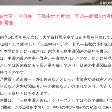
展示室・企画展「三島中洲と近代 其八—新収の小
を開催
立145周年を記念し、大学資料展示室では企画展を開催して
第2回として開催した「三島中洲と近代 其八―新収の小野家
年本学に新たに収蔵された創立者三島中洲関連の資料を展示し
は、中洲の母の生家小野家から寄贈されたもので、新たに発見
としては近来稀にみる質と量を備えており、従来の中洲関係資
持つものです。
乃世履・渋沢栄一・外山脩造などといった実業家や法律家との
諸氏など宮内省関係者からの書簡などが含まれており、大正天
伝える資料も目を引きます。
展は、「三島中洲と近代」シリーズとしては今回で8回目と
4月に開催した第1回を皮切りに、中洲の生涯や時代の変革期にあ