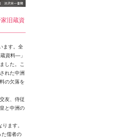
野家旧蔵資
います。全
旧蔵資料―」
ました。こ
された中洲
料の欠落を
交友、侍従
皇と中洲の
なります。
った儒者の