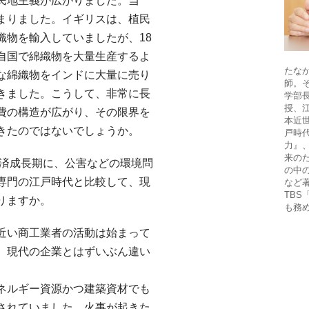
民地主義が広がりました。当
まりました。イギリスは、植民
織物を輸入していましたが、18
自国で綿織物を大量生産するよ
たなか
な綿織物をインドに大量に売り
師。そ
きました。こうして、非常に長
学部長
授、
費の構造が広がり、その限界を
本近
きたのではないでしょうか。
戸時
力』
来の
経済成長期に、公害などの環境問
の中
専門の江戸時代と比較して、現
など
TB
りますか。
も務
近い商工業者の活動は始まって
、現代の企業とはずいぶん違い
ネルギー資源かつ建築資材でも
されていました。火事が起きた