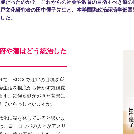
可能だったのか？ これからの社会や教育の目指すべき道の
江戸文化研究者の田中優子先生と、本学国際政治経済学部国
ました。
幕府や藩はどう統治した
て、SDGsでは17の目標を挙
会生活を根底から脅かす気候変
ます。気候変動が起きた背景に
えていらっしゃいますか。
代化に端を発していると思いま
では、ヨーロッパの人々がアメリ