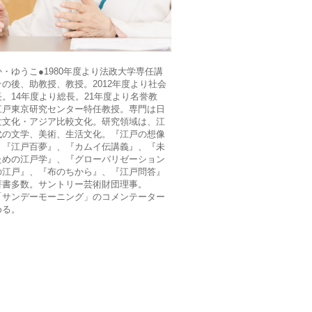
・ゆうこ●1980年度より法政大学専任講
の後、助教授、教授。2012年度より社会
。14年度より総長。21年度より名誉教
江戸東京研究センター特任教授。専門は日
世文化・アジア比較文化。研究領域は、江
代の文学、美術、生活文化。『江戸の想像
、『江戸百夢』、『カムイ伝講義』、『未
ための江戸学』、『グローバリゼーション
の江戸』、『布のちから』、『江戸問答』
著書多数。サントリー芸術財団理事。
S「サンデーモーニング」のコメンテーター
める。