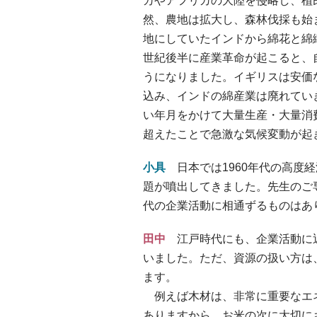
カやアフリカの大陸を侵略し、植
然、農地は拡大し、森林伐採も始
地にしていたインドから綿花と綿
世紀後半に産業革命が起こると、
うになりました。イギリスは安価
込み、インドの綿産業は廃れてい
い年月をかけて大量生産・大量消
超えたことで急激な気候変動が起
小具
日本では1960年代の高度
題が噴出してきました。先生のご
代の企業活動に相通ずるものはあ
田中
江戸時代にも、企業活動に
いました。ただ、資源の扱い方は
ます。
例えば木材は、非常に重要なエ
ありますから、お米の次に大切に