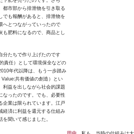
た下肥を売ったのです。さら
、都市部から排泄物を引き取る
しでも報酬があると、排泄物を
環へとつながっていったので
灰も肥料になるので、商品とし
自分たちで作り上げたのです
会的責任）として環境保全などの
010年代以降は、もう一歩踏み
ed Value:共有価値の創造）とい
、利益を出しながら社会的課題
になったのです。でも、必要性
る企業は限られています。江戸
域経済に利益を還元する仕組み
話を聞いて感じました。
田中
私も、当時の仕組みは大