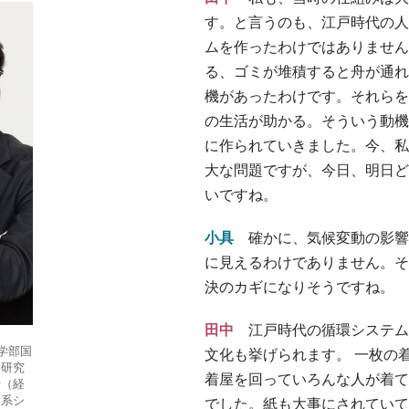
す。と言うのも、江戸時代の人
ムを作ったわけではありません
る、ゴミが堆積すると舟が通れ
機があったわけです。それらを
の生活が助かる。そういう動機
に作られていきました。今、私
大な問題ですが、今日、明日ど
いですね。
小具
確かに、気候変動の影響
に見えるわけでありません。そ
決のカギになりそうですね。
田中
江戸時代の循環システム
学部国
文化も挙げられます。 一枚の
学研究
着屋を回っていろんな人が着て
士（経
ク系シ
でした。紙も大事にされていて