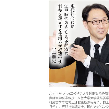
おぐ・たつし●二松学舎大学国際政治経済
際経営学科准教授。立教大学大学院経営
科経営学専攻博士課程後期課程修了、博
営学）。専門社会調査士。国内メガバン