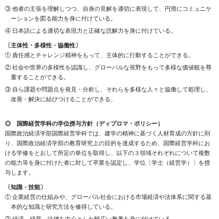
③ 他者の主張を理解しつつ、自身の見解を適切に表現して、円滑にコミュニケ
ーションを図る能力を身に付けている。
④ 日本語による適切な表現力と正確な読解力を身に付けている。
〔主体性・多様性・協働性〕
① 責任感とチャレンジ精神をもって、主体的に行動することができる。
② 社会や世界の多様性を認識し、グローバルな視野をもって多様な価値観を尊
重することができる。
③ 自ら課題や問題点を発見・分析し、それらを多様な人々と協働して処理し、
改善・解決に結びつけることができる。
◎ 国際経営学科の学位授与方針（ディプロマ・ポリシー）
国際政治経済学部国際経営学科では、建学の精神に基づく人材育成の方針に則
り、国際政治経済学部の教育研究上の目的を達成するため、国際経営学科にお
ける学修をとおして所定の単位を取得し、以下の３領域それぞれについて複数
の能力等を身に付けた者に対して卒業を認定し、学位〔学士（経営学）〕を授
与します。
〔知識・技能〕
① 企業経営の仕組みや、グローバル社会における市場経済や法体系に関する基
本的な知識と研究方法を修得している。