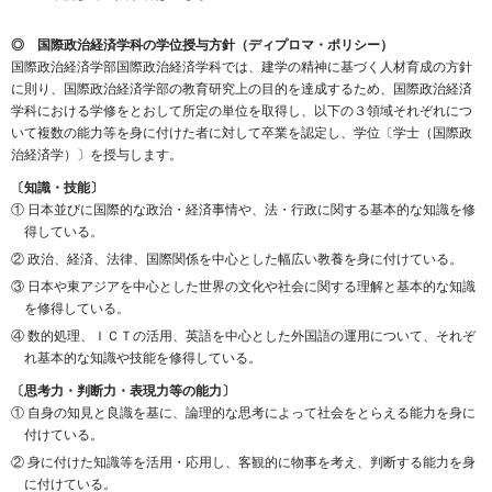
◎ 国際政治経済学科の学位授与方針（ディプロマ・ポリシー）
国際政治経済学部国際政治経済学科では、建学の精神に基づく人材育成の方針
に則り、国際政治経済学部の教育研究上の目的を達成するため、国際政治経済
学科における学修をとおして所定の単位を取得し、以下の３領域それぞれにつ
いて複数の能力等を身に付けた者に対して卒業を認定し、学位〔学士（国際政
治経済学）〕を授与します。
〔知識・技能〕
① 日本並びに国際的な政治・経済事情や、法・行政に関する基本的な知識を修
得している。
② 政治、経済、法律、国際関係を中心とした幅広い教養を身に付けている。
③ 日本や東アジアを中心とした世界の文化や社会に関する理解と基本的な知識
を修得している。
④ 数的処理、ＩＣＴの活用、英語を中心とした外国語の運用について、それぞ
れ基本的な知識や技能を修得している。
〔思考力・判断力・表現力等の能力〕
① 自身の知見と良識を基に、論理的な思考によって社会をとらえる能力を身に
付けている。
② 身に付けた知識等を活用・応用し、客観的に物事を考え、判断する能力を身
に付けている。