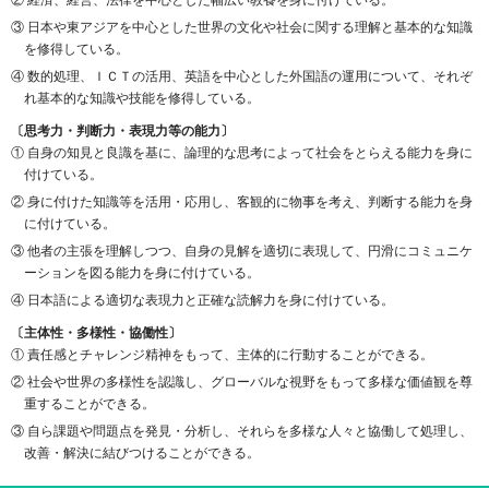
② 経済、経営、法律を中心とした幅広い教養を身に付けている。
③ 日本や東アジアを中心とした世界の文化や社会に関する理解と基本的な知識
を修得している。
④ 数的処理、ＩＣＴの活用、英語を中心とした外国語の運用について、それぞ
れ基本的な知識や技能を修得している。
〔思考力・判断力・表現力等の能力〕
① 自身の知見と良識を基に、論理的な思考によって社会をとらえる能力を身に
付けている。
② 身に付けた知識等を活用・応用し、客観的に物事を考え、判断する能力を身
に付けている。
③ 他者の主張を理解しつつ、自身の見解を適切に表現して、円滑にコミュニケ
ーションを図る能力を身に付けている。
④ 日本語による適切な表現力と正確な読解力を身に付けている。
〔主体性・多様性・協働性〕
① 責任感とチャレンジ精神をもって、主体的に行動することができる。
② 社会や世界の多様性を認識し、グローバルな視野をもって多様な価値観を尊
重することができる。
③ 自ら課題や問題点を発見・分析し、それらを多様な人々と協働して処理し、
改善・解決に結びつけることができる。