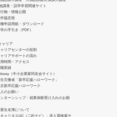
他講座・語学学習関連サイト
刊行物・情報公開
海外協定校
各種申請用紙・ダウンロード
学の手引き（PDF）
キャリア
キャリアセンターの役割
キャリアサポートの流れ
利用時間・アクセス
就職実績
obway（中小企業家同友会サイト）
厚生労働省「新卒応援ハローワーク」
東京新卒応援ハローワーク
求人のお願い
インターンシップ・就業体験受け入れのお願
卒業生名簿について
「キャリタスUC（二松ナビ）」求人票検索サ