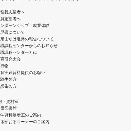
公務員志望者へ
教員志望者へ
インターンシップ・就業体験
履歴書について
内定または進路の報告について
教職課程センターからのお知らせ
教職課程センターとは
教育研究大会
発行物
教育実践資料提供のお願い
受験生の方
卒業生の方
館・資料室
附属図書館
大学資料展示室のご案内
水木かおるコーナーのご案内