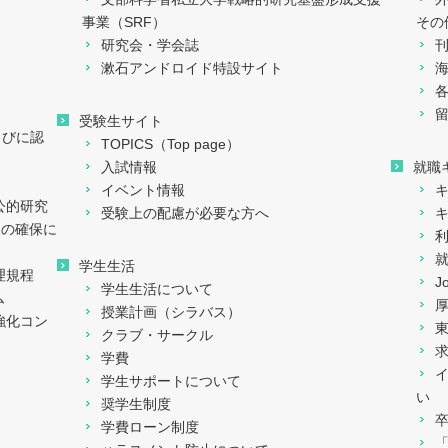
事業（SRF）
その
研究会・学会誌
漱石アンドロイド特設サイト
留
受験生サイト
らびに認
TOPICS（Top page）
入試情報
就職
イベント情報
公的研究
受験上の配慮が必要な方へ
ィの確保に
学生生活
理規程
J
学生生活について
ム
授業計画（シラバス）
強化コン
クラブ・サークル
学費
学生サポートについて
い
奨学生制度
学費ローン制度