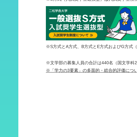
※S方式とA方式、B方式とE方式およびG方
※文学部の募集人員の合計は440名（国文学科2
※「学力の3要素」の多面的・総合的評価につい