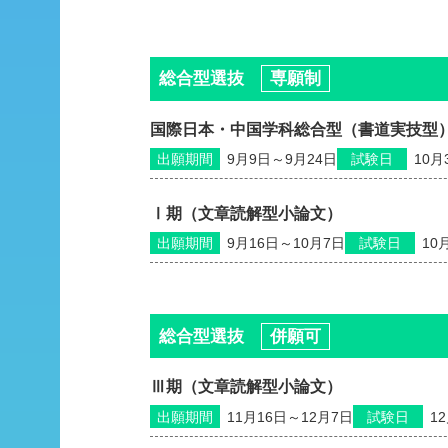
総合型選抜
専願制
国際日本・中国学科総合型（書道実技型
出願期間
9月9日～9月24日
試験日
10月
Ⅰ期（文章読解型小論文）
出願期間
9月16日～10月7日
試験日
10
総合型選抜
併願可
Ⅲ期（文章読解型小論文）
出願期間
11月16日～12月7日
試験日
1