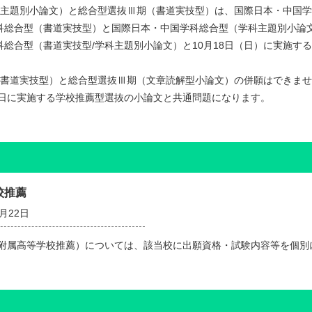
科主題別小論文）と総合型選抜Ⅲ期（書道実技型）は、国際日本・中国
学科総合型（書道実技型）と国際日本・中国学科総合型（学科主題別小論
科総合型（書道実技型/学科主題別小論文）と10月18日（日）に実施
期（書道実技型）と総合型選抜Ⅲ期（文章読解型小論文）の併願はできま
日に実施する学校推薦型選抜の小論文と共通問題になります。
校推薦
1月22日
附属高等学校推薦）については、該当校に出願資格・試験内容等を個別