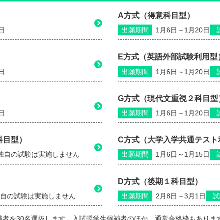
A方式（得意科目型）
日
出願期間
1月6日～1月20日
E方式（英語外部試験利用型
日
出願期間
1月6日～1月20日
G方式（現代文重視２科目型
日
出願期間
1月6日～1月20日
科目型）
C方式（大学入学共通テスト
独自の試験は実施しません
出願期間
1月6日～1月15日
D方式（後期１科目型）
自の試験は実施しません
出願期間
2月8日～3月1日
試
補者を30名選抜します。入試奨学生候補者のほか、通常合格枠もありま