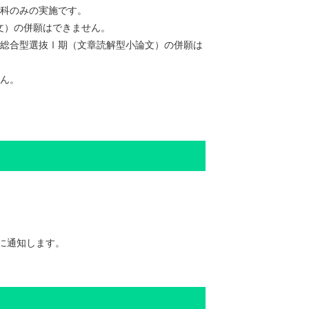
学科のみの実施です。
文）の併願はできません。
する総合型選抜Ⅰ期（文章読解型小論文）の併願は
せん。
に通知します。