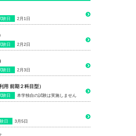
試験日
2月1日
）
試験日
2月2日
）
試験日
2月3日
利用 前期２科目型）
試験日
本学独自の試験は実施しません
験日
3月5日
す。