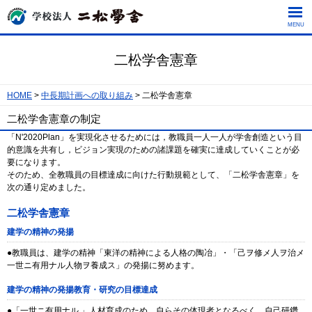
MENU
二松学舎憲章
HOME
中長期計画への取り組み
二松学舎憲章
二松学舎憲章の制定
「N'2020Plan」を実現化させるためには，教職員一人一人が学舎創造という目
的意識を共有し，ビジョン実現のための諸課題を確実に達成していくことが必
要になります。
そのため、全教職員の目標達成に向けた行動規範として、「二松学舎憲章」を
次の通り定めました。
二松学舎憲章
建学の精神の発揚
●教職員は、建学の精神「東洋の精神による人格の陶冶」・「己ヲ修メ人ヲ治メ
一世ニ有用ナル人物ヲ養成ス」の発揚に努めます。
建学の精神の発揚教育・研究の目標達成
●「一世ニ有用ナル 」人材育成のため、自らその体現者となるべく、自己研鑽