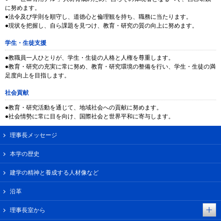
に努めます。
●法令及び学則を順守し、道徳心と倫理観を持ち、職務に当たります。
●現状を把握し、自ら課題を見つけ、教育・研究の質の向上に努めます。
学生・生徒支援
●教職員一人ひとりが、学生・生徒の人格と人権を尊重します。
●教育・研究の充実に常に努め、教育・研究環境の整備を行い、学生・生徒の満
足度向上を目指します。
社会貢献
●教育・研究活動を通じて、地域社会への貢献に努めます。
●社会情勢に常に目を向け、国際社会と世界平和に寄与します。
理事長メッセージ
本学の歴史
建学の精神と養成する人材像など
沿革
理事長室から