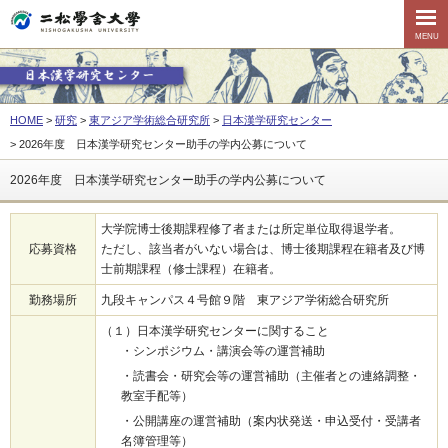
MENU
HOME
研究
東アジア学術総合研究所
日本漢学研究センター
2026年度 日本漢学研究センター助手の学内公募について
2026年度 日本漢学研究センター助手の学内公募について
大学院博士後期課程修了者または所定単位取得退学者。
応募資格
ただし、該当者がいない場合は、博士後期課程在籍者及び博
士前期課程（修士課程）在籍者。
勤務場所
九段キャンパス４号館９階 東アジア学術総合研究所
（１）日本漢学研究センターに関すること
・シンポジウム・講演会等の運営補助
・読書会・研究会等の運営補助（主催者との連絡調整・
教室手配等）
・公開講座の運営補助（案内状発送・申込受付・受講者
名簿管理等）