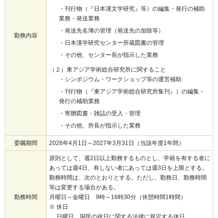
・刊行物（『日本漢文学研究』等）の編集・発行の補助
業務・発送業務
・発送先名簿の管理（発送先の加除等）
勤務内容
・日本漢学研究センター所蔵図書の管理
・その他、センター長が指示した業務
（２）東アジア学術総合研究所に関すること
・シンポジウム・ワークショップ等の運営補助
・刊行物（『東アジア学術総合研究所集刊』）の編集・
発行の補助業務
・寄贈図書・雑誌の受入・管理
・その他、所長が指示した業務
委嘱期間
2026年4月1日～2027年3月31日（当該年度1年間）
原則として、週2日以上勤務するものとし、学籍を有する者に
あっては週4日、有しない者にあっては週3日を上限とする。
勤務時間は、次のとおりとする。ただし、勤務日、勤務時間
等は変更する場合がある。
勤務時間
月曜日～金曜日 9時～16時30分（休憩時間1時間）
※ 休日
日曜日、国民の祝日に関する法律に規定する休日、