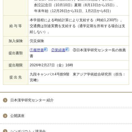
創立記念日（10月10日）夏期（8月13日から15日）、
年末年始（12月26日から31日、1月2日から6日）
本学規程による時給計算により支給する（時給1,230円）。
給 与 等
交通費は別途実費を支給する（通学定期を所有する場合は支
給しない）。
加入保険
労災保険
①履歴書
②業績書
③日本漢学研究センター長の推薦
提出書類
書
提出期限
2026年2月27日（金）16時
九段キャンパス4号館9階 東アジア学術総合研究所（担当：
提 出 先
宮﨑）
日本漢学研究センター 紹介
公開講座
シンポジウム・講演会