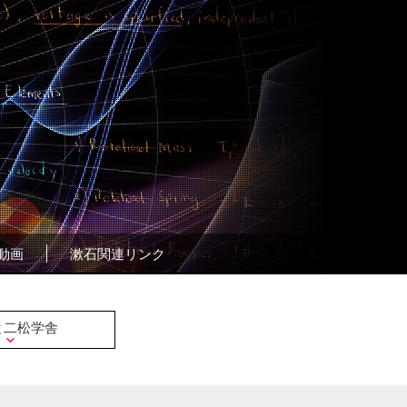
動画
漱石関連リンク
と二松学舎