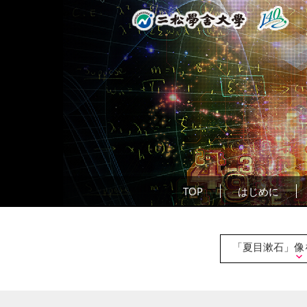
TOP
はじめに
「夏目漱石」像