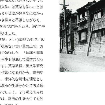
詩や漢文が大好きな少年でし
門入学には英語を学ぶことは
あまり英語が好きではなかっ
べき将来と葛藤しながらも、
松学舎”の門をたたき、約1年中
学びました。
落第」という談話の中で、漱
「机もない古い畳の上で、カ
勢で勉強した」「輪講の順番
、何事も徹底して漢学式だっ
ます。英語教員、英文学研究
、作家になる前から、俳句や
し、東洋的な境地を理想とし
は漱石が生涯をかけて考え続
るでしょう。そう考えてみれ
年は、漱石の生涯の中でも独