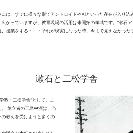
中には、すでに様々な形でアンドロイドやAIといった存在が入り込
く広がっていますが、教育現場の活用は未開拓の領域です。“漱石ア
義、授業をする・・・それが現実になった時、今まで見えなかった“
漱石と二松学舎
漢学塾・二松学舎”として、こ
た。 創立者の三島中洲は、当
その教えを受けようと多くの