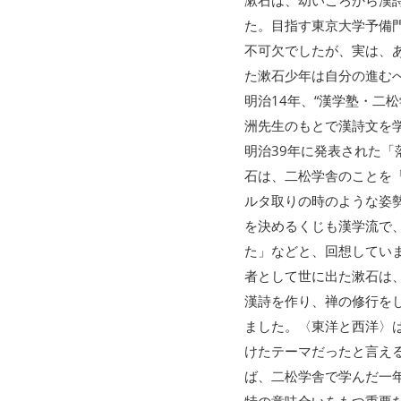
漱石は、幼いころから漢
た。目指す東京大学予備
不可欠でしたが、実は、
た漱石少年は自分の進む
明治14年、“漢学塾・二
洲先生のもとで漢詩文を
明治39年に発表された「
石は、二松学舎のことを
ルタ取りの時のような姿
を決めるくじも漢学流で
た」などと、回想してい
者として世に出た漱石は
漢詩を作り、禅の修行を
ました。〈東洋と西洋〉
けたテーマだったと言え
ば、二松学舎で学んだ一