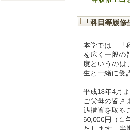
「科目等履修
本学では、「
を広く一般の
度というのは
生と一緒に受
平成18年4
ご父母の皆さ
遇措置を取る
60,000円（
たします。半期