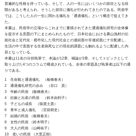
普遍的な性格を持っている。そして、人の一生にはいくつかの節目となる段
階があると考えられ、そうした節目に儀礼が行われてきたのである。民俗学
では、こうした人の一生に関わる儀礼を「通過儀礼」という概念で捉えてき
た。
本書は、民俗学の立場からこれまでに蓄積されてきた通過儀礼研究の全体像
を提示する意図の下にまとめられたもので、日本社会における農山漁村の伝
統社会と近代化・都市化した現代社会との連続面や非連続面に十分配慮し、
生活の中で直面する生老病死などの現在的課題にも触れるように配慮した内
容となっている。
本書は11名の分担執筆で、本論が12章、補論が3章、そしてトピックとして
取り上げた4つのコラムで構成されている。全体の章題及び執筆者は以下の通
りである。
1 生命観と通過儀礼 （板橋春夫）
2 通過儀礼研究の歩み （谷口 貢）
3 年齢の民俗 (板橋春夫）
4 妊娠と出産の民俗 （鈴木由利子）
5 子どもの成長 （猿渡土貴）
6 青年と成人儀礼 （宮前耕史）
7 結婚の民俗 （板橋春夫）
8 女性の民俗 （鈴木明子）
9 大人の民俗 （山崎祐子）
10 老いの民俗 （大里正樹）