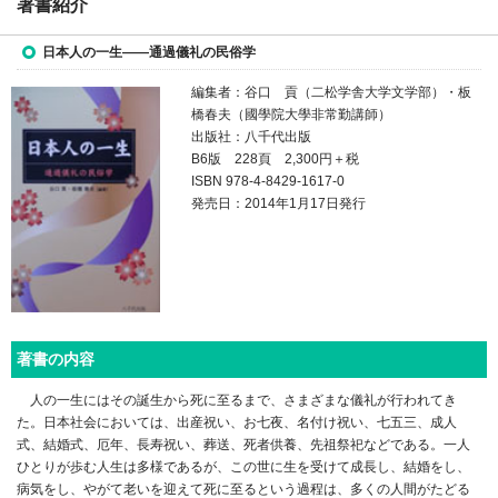
著書紹介
日本人の一生――通過儀礼の民俗学
編集者：谷口 貢（二松学舎大学文学部）・板
橋春夫（國學院大學非常勤講師）
出版社：八千代出版
B6版 228頁 2,300円＋税
ISBN 978-4-8429-1617-0
発売日：2014年1月17日発行
著書の内容
人の一生にはその誕生から死に至るまで、さまざまな儀礼が行われてき
た。日本社会においては、出産祝い、お七夜、名付け祝い、七五三、成人
式、結婚式、厄年、長寿祝い、葬送、死者供養、先祖祭祀などである。一人
ひとりが歩む人生は多様であるが、この世に生を受けて成長し、結婚をし、
病気をし、やがて老いを迎えて死に至るという過程は、多くの人間がたどる