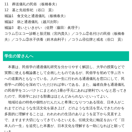
11 葬送儀礼の民俗 （板橋春夫）
12 墓と先祖祭祀 （谷口 貢）
補論1 食文化と通過儀礼 （板橋春夫）
補論2 病と通過儀礼 （越川次郎）
補論3 老いといきがい （佐野〈藤田〉眞理子）
コラム①エコー診断と胎児観（宮内貴久）／コラム②名付けの民俗（板橋春
夫）／コラム③水子供養（鈴木由利子）／コラム④位牌と戒名（谷口 貢）
学生の皆さんへ
本書は、民俗学の通過儀礼研究を分かりやすく解説し、大学の授業などで
実際に使える概論書として企画したものであるが、民俗学を初めて学ぶ方々
への道案内ともなっている。人のー生に行われる通過儀礼を窓口にして、民
俗学への関心を深めていただければ幸いである。また、編者自身も通過儀礼
の民俗学をコンパクトにまとめた1冊が手元にあれば便利でいいなと思ってき
たので、民俗学における類書はほとんどみられないといってよい。
地域社会の特色や個性がだんだんと希薄になりつつある現在、日本人がこ
れまでどのような生活文化を築き上げ、どのような生活を営んできたのかを
多面的に理解することは、われわれの生活のありようを足下から見直す上
で、ますます大切になってきているといえる。伝統文化に軸足をおいて「日
本人の一生」を追究した本書が、日本文化を理解する一助になればと願って
いる。